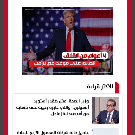
الأكثر قراءة
وزير الصحة: مش هقدر أستورد
أنسولين.. واللي عايزه يجيبه على حسابه
من أي صيدلية| عاجل
عاجل|إحالة شركات المحمول الأربع للنيابة