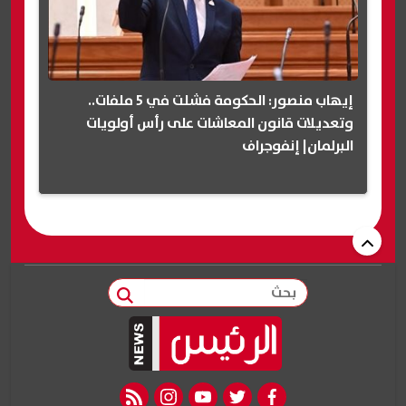
إيهاب منصور: الحكومة فشلت في 5 ملفات..
وتعديلات قانون المعاشات على رأس أولويات
البرلمان| إنفوجراف
بحث