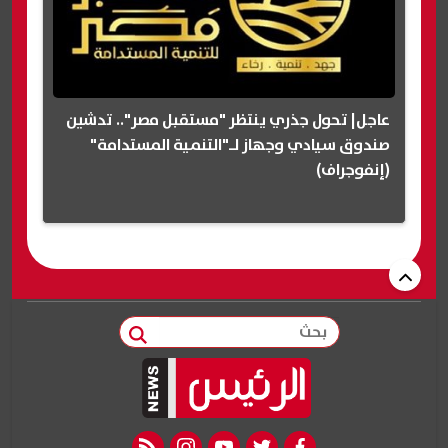
عاجل| تحول جذري ينتظر "مستقبل مصر".. تدشين
صندوق سيادي وجهاز لـ"التنمية المستدامة"
(إنفوجراف)
بحث