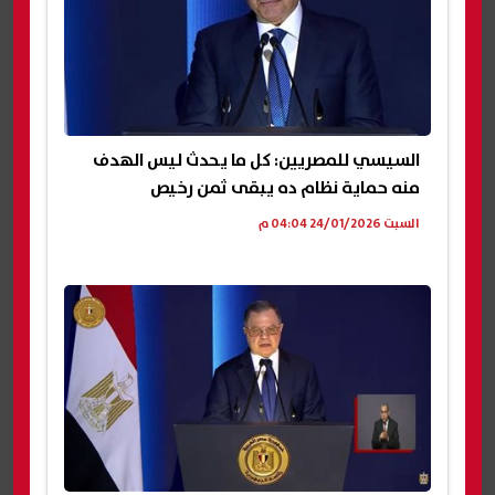
السيسي للمصريين: كل ما يحدث ليس الهدف
منه حماية نظام ده يبقى ثمن رخيص
السبت 24/01/2026 04:04 م