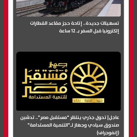
تسهيلات جديدة.. إتاحة حجز مقاعد القطارات
إلكترونيا قبل السفر بـ 12 ساعة
عاجل| تحول جذري ينتظر "مستقبل مصر".. تدشين
صندوق سيادي وجهاز لـ"التنمية المستدامة"
(إنفوجراف)