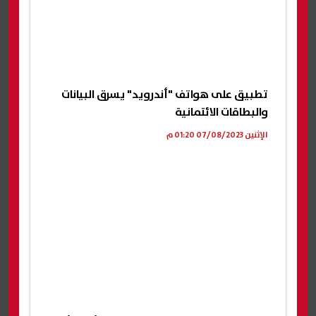
تطبيق على هواتف "أندرويد" يسرق البيانات
والبطاقات الائتمانية
الإثنين 07/08/2023 01:20 م