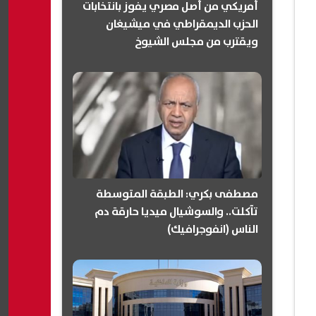
أمريكي من أصل مصري يفوز بانتخابات
الحزب الديمقراطي في ميشيغان
ويقترب من مجلس الشيوخ
(انفوجرافيك)
مصطفى بكري: الطبقة المتوسطة
تآكلت.. والسوشيال ميديا حارقة دم
الناس (انفوجرافيك)