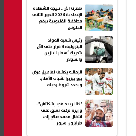
ظهرت الآن.. نتيجة الشهادة
الإعدادية 2026 الدور الثاني
محافظة القليوبية برقم
الجلوس
رئيس شعبة المواد
البترولية: لا قرار حتى الآن
بتحريك أسعار البنزين
والسولار
الزمالك يكشف تفاصيل عرض
بيع بيزيرا لشباب الأهلي
ويحدد شروط رحيله
"كنا نريده في بشكتاش"..
وزيرة تركية تعلق على
انتقال محمد صلاح إلى
طرابزون سبور