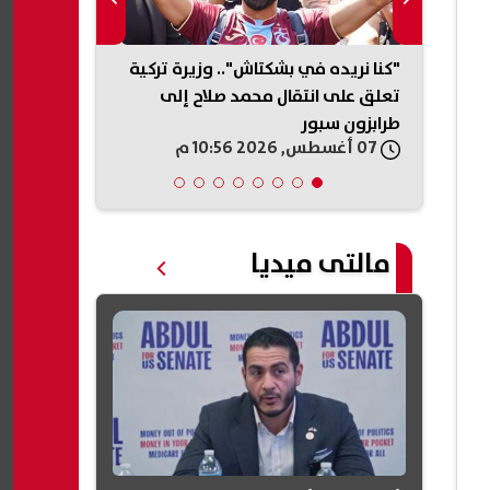
 النبوي الشريف 2026.. تعرف
"كنا نريده في بشكتاش".. وزيرة تركية
لا تنخدعوا.. 
 مصر
تعلق على انتقال محمد صلاح إلى
التعيينات: لا 
طرابزون سبور
مقابل أموال|
07 أغسطس, 2026 10:56 م
07 أغسطس, 2026 10:50 م
مالتى ميديا