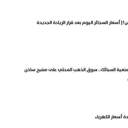
يم العالي: إعداد كوادر أكاديمية
المولد
س؟| أسعار السجائر اليوم بعد قرار الزيادة الجديدة
ك الوعي والقيادة
على موعد الإجازة الرسمية في
07 أغسطس, 2026 09:56 م
صنعية السبائك.. سوق الذهب المحلي على صفيح ساخن
 أسعار الكهرباء