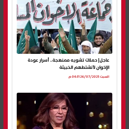
عاجل| حملات تشويه ممنهجة.. أسرار عودة
الإخوان لأنشتطهم الخبيثة
السبت 26/07/2025 04:31 م