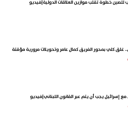
مب للصين خطوة تقلب موازين العلاقات الدولية|فيديو
. غلق كلي بمحور الفريق كمال عامر وتحويلات مرورية مؤقتة
ع إسرائيل يجب أن يتم عبر القانون اللبناني|فيديو