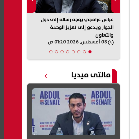
د
عباس عراقجي يوجه رسالة إلى دول
شيرين عبد ا
الجوار ويدعو إلى تعزيز الوحدة
الساحل الشم
والتعاون
عصير التفاح د
08 أغسطس, 2026 01:20 ص
08 أغسطس, 2026 01:18 ص
تانية؟»
مالتى ميديا