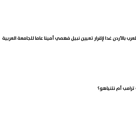
العرب بالأردن غدا لإقرار تعيين نبيل فهمي أمينا عاما للجامعة العربية
ترامب أم نتنياهو؟