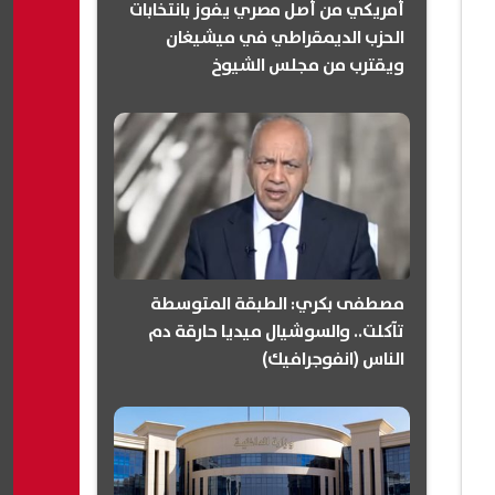
أمريكي من أصل مصري يفوز بانتخابات
الحزب الديمقراطي في ميشيغان
ويقترب من مجلس الشيوخ
(انفوجرافيك)
مصطفى بكري: الطبقة المتوسطة
تآكلت.. والسوشيال ميديا حارقة دم
الناس (انفوجرافيك)