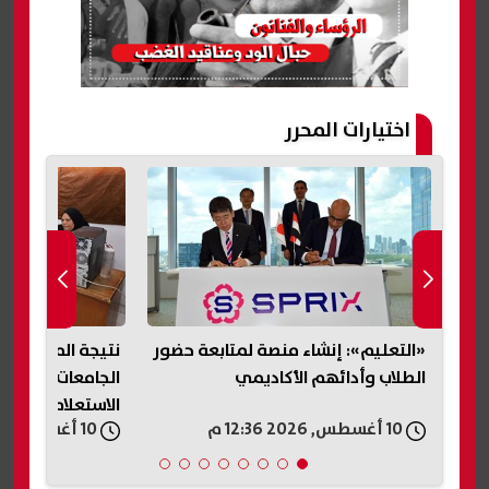
اختيارات المحرر
«التعليم»: إنشاء منصة لمتابعة حضور
نتيجة المرحلة ا
دول
الطلاب وأدائهم الأكاديمي
الج
الاستعلام والحدود
10 أغسطس, 2026 12:36 م
10 أغسطس, 2026 12:32 م