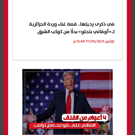
في ذكرى رحيلها.. قصة غناء وردة الجزائرية
لـ«أوقاتي بتحلو» بدلًا من كوكب الشرق
الإثنين 17/05/2021 12:49 م