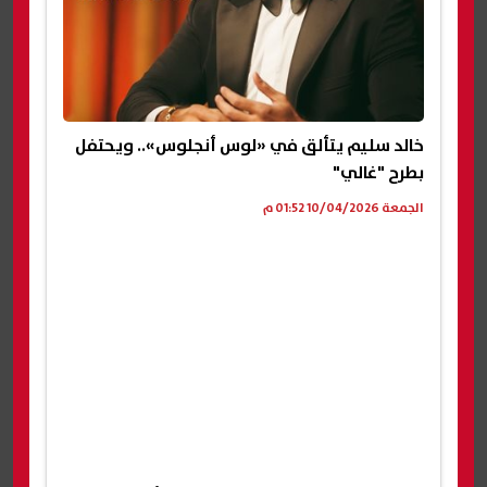
خالد سليم يتألق في «لوس أنجلوس».. ويحتفل
بطرح "غالي"
الجمعة 10/04/2026 01:52 م