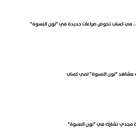
ر يستهدف أكبر متجر إلكترونى
تنسيق الجامعات 26
وسكو.. وروسيا ترد بشكل عنيف
تسجيل رغبات المرحلة الأولى 
التقديم
07 أغسطس, 2026 08:33 م
ف مشاهد "نون النسوة" لمي كساب