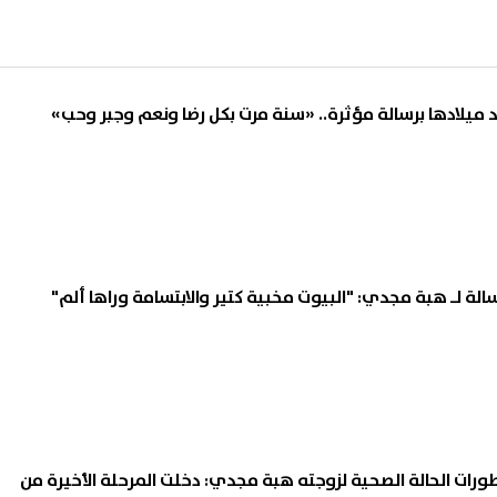
يلادها برسالة مؤثرة.. «سنة مرت بكل رضا ونعم وجبر وحب»
الة لـ هبة مجدي: "البيوت مخبية كتير والابتسامة وراها ألم"
ت الحالة الصحية لزوجته هبة مجدي: دخلت المرحلة الأخيرة من