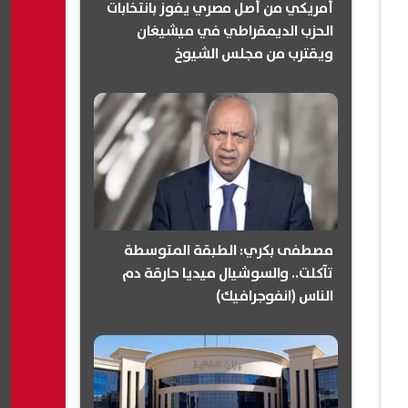
أمريكي من أصل مصري يفوز بانتخابات
الحزب الديمقراطي في ميشيغان
ويقترب من مجلس الشيوخ
(انفوجرافيك)
مصطفى بكري: الطبقة المتوسطة
تآكلت.. والسوشيال ميديا حارقة دم
الناس (انفوجرافيك)