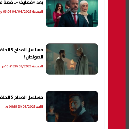
بعد «قطايف».. قصة في
الجمعة 04/04/2025 03:03 م
الصولجان؟
الجمعة 28/03/2025 10:21 م
مسلسل المداح 5 الحلقة 24.. حمادة هلال يواصل حربه ضد الشيخ سلام
الأحد 23/03/2025 08:18 م