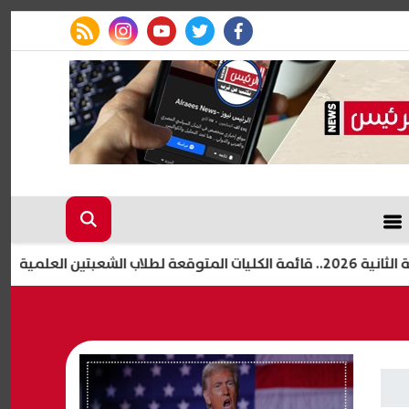
rss feed
instagram
youtube
twitter
facebook