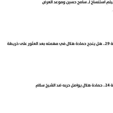
لم استنساخ لـ سامح حسين وموعد العرض
مسلسل المداح 5 الحلقة 29.. هل ينجح حمادة هلال في مهمته بعد العثور على خريطة