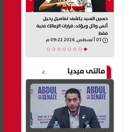
20.. موعد غلق
حسين السيد يكشف تفاصيل رحيل
استعلم الآن..
وخطوات
أنس وائل ويؤكد: قرارات الزمالك فنية
بتنسيق القبول
فقط
الابتدائي 2027 بالأزهر
07 أغسطس, 2026 09:22 م
07 أغسطس, 2026 09:11 م
مالتى ميديا