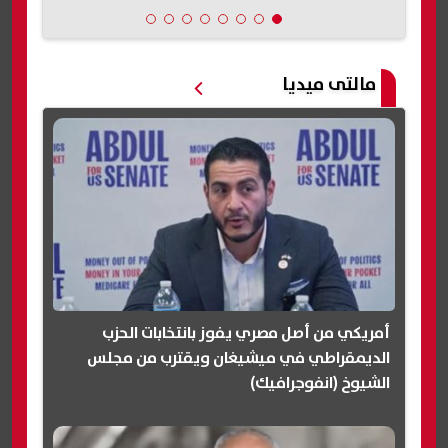
مالتى ميديا
أمريكي من أصل مصري يفوز بانتخابات الحزب
الديمقراطي في ميشيغان ويقترب من مجلس
الشيوخ (انفوجرافيك)