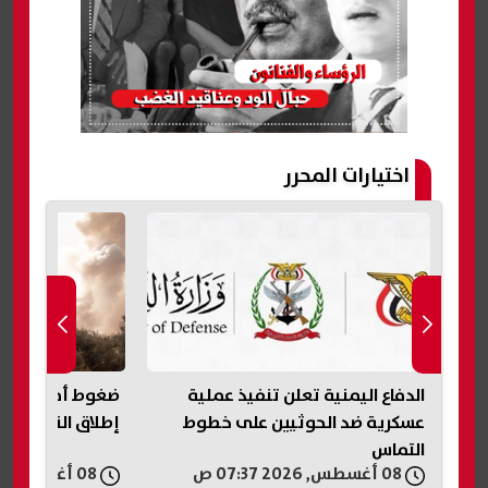
اختيارات المحرر
ضغوط أمريكية على إسرائيل لوقف
«عار وطني».. تر
إطلاق النار في غزة لمدة أسبوعين
على حكم وقف بنا
البيت الأبيض
08 أغسطس, 2026 06:21 ص
08 أغسطس, 2026 05:54 ص