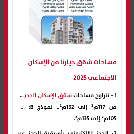
مساحات شقق ديارنا من الإسكان
الاجتماعي 2025
1 - تتراوح مساحات
شقق الإسكان الجديدة
من 117م² إلى 132م².. نموذج B: من
105م² إلى 135م².
2- الحجز الإلكتروني بأسبقية الحجز عبر