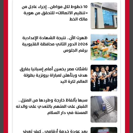
10 خطوط لكل مواطن.. إجراء عاجل من
«تنظيم الاتصالات» للتحقق من هوية
مالك الخط
ظهرت الآن.. نتيجة الشهادة الإعدادية
2026 الدور الثاني محافظة القليوبية
برقم الجلوس
ناشئات مصر يخسرن أمام إسبانيا بفارق
هدف ويتأهلن لمباراة برونزية بطولة
العالم لكرة اليد
سبها بألفاظ خارجة وطردها من المنزل..
القبض على المتهم بالتعدي على والدته
المسنة في دار السلام
بعد عودة خدمة أرقامي.. كيف تعرف