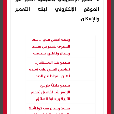
الموقع الإلكتروني لبنك التعمير
والإسكان.
رقصه احسن مني!.. سما
المصري تسخر من محمد
رمضان وتعليق مصممة
الزي
فيديو بنت المستشار..
تفاصيل القبض على سيدة
تُهين المواطنين لتصدر
التريند
فيديو حادث طريق
الزعفرانة.. تفاصيل تفحم
التريلا وإصابة السائق
بجروح خطيرة
محمد رمضان في كوتشيلا