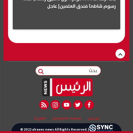
رسوم شاطئ فندق العلمين| عاجل
بحث
rss feed
instagram
youtube
twitter
facebook
من نحن
سياسة الخصوصية
اتصل بنا
© 2022 alraees news All Rights Reserved. |