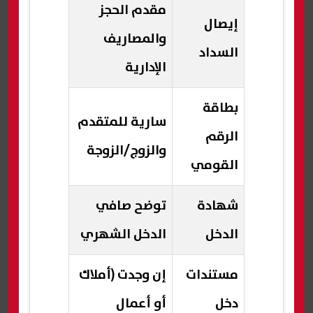
مقدم الحجز
إيصال
والمصاريف
السداد
الإدارية
بطاقة
سارية للمتقدم
الرقم
والزوج/الزوجة
القومي
شهادة
توضح صافي
الدخل
الدخل الشهري
مستندات
إن وجدت (أملاك
دخل
أو أعمال