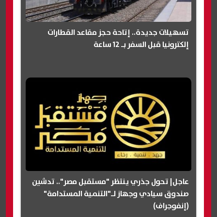
تسهيلات جديدة.. إتاحة حجز مقاعد القطارات
إلكترونيا قبل السفر بـ 12 ساعة
عاجل| تحول جذري ينتظر "مستقبل مصر".. تدشين
صندوق سيادي وجهاز لـ"التنمية المستدامة"
(إنفوجراف)