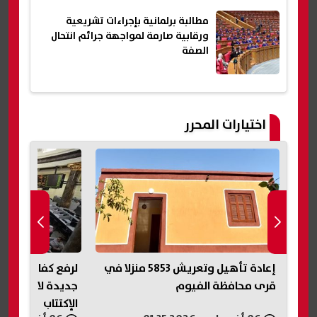
مطالبة برلمانية بإجراءات تشريعية
ورقابية صارمة لمواجهة جرائم انتحال
الصفة
اختيارات المحرر
5 منزلا في
لرفع كفاءة سوق الدين.. ضوابط
أزمة سيدة مع شرك
جديدة لاصدار السندات وتعديل قواعد
خطوط باسمها.. ال
الإكتتاب