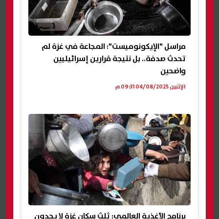
مراسل "الإيكونوميست": المجاعة في غزة لم
تحدث صدفة.. بل نتيجة قرارين إسرائيليين
واضحين
الإثنين 04/08/2025 09:31 م
برنامج الأغذية العالمي: ثلث سكان غزة لا يجدون