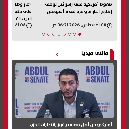
ف
«عار وطني».. ترامب يشن هجومًا
تحطم مروحية «
على حكم وقف بناء قاعة احتفالات
إس-64» في 
البيت الأبيض
شخصان.. تفاصيل
08 أغسطس, 2026 05:54 ص
08 أغسطس, 2026 05:30 ص
مالتى ميديا
أمريكي من أصل مصري يفوز بانتخابات الحزب