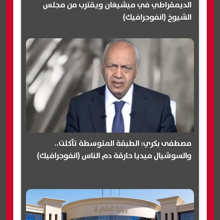
الديمقراطي في ميشيغان ويقترب من مجلس
الشيوخ (انفوجرافيك)
مصطفى بكري: الطبقة المتوسطة تآكلت..
والسوشيال ميديا حارقة دم الناس (انفوجرافيك)