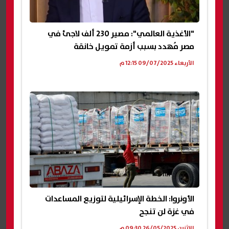
"الأغذية العالمي": مصير 230 ألف لاجئ في
مصر مُهدد بسبب أزمة تمويل خانقة
الأربعاء 09/07/2025 12:15 م
الأونروا: الخطة الإسرائيلية لتوزيع المساعدات
في غزة لن تنجح
الإثنين 26/05/2025 09:30 م