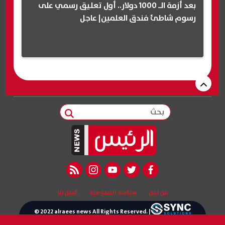
بعد أزمة الـ 1000 دولار.. أول تعليق رسمي على
رسوم شاطئ فندق العلمين| عاجل
بحث
rss feed
instagram
youtube
twitter
facebook
من نحن
سياسة الخصوصية
اتصل بنا
© 2022 alraees news All Rights Reserved. |