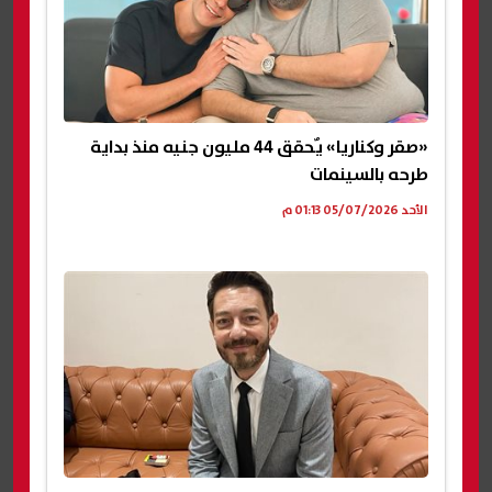
«صقر وكناريا» يٌحقق 44 مليون جنيه منذ بداية
طرحه بالسينمات
الأحد 05/07/2026 01:13 م