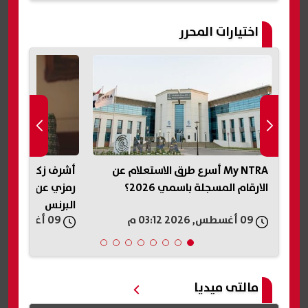
اختيارات المحرر
أشرف زكي: روجينا حصلت على أجر
ظهرت الآن بالكامل
رمزي عن شخصية فدوى بمسلسل
الإعدادي الدور الثاني
البرنس
09 أغسطس, 2026 03:29 م
08 أغسطس, 2026 08:56 م
مالتى ميديا