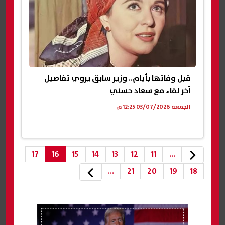
قبل وفاتها بأيام.. وزير سابق يروي تفاصيل
آخر لقاء مع سعاد حسني
الجمعة 03/07/2026 12:25 م
17
16
15
14
13
12
11
...
...
21
20
19
18