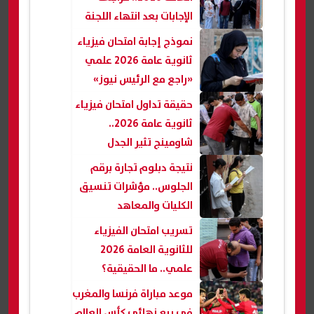
الإجابات بعد انتهاء اللجنة
نموذج إجابة امتحان فيزياء
ثانوية عامة 2026 علمي
«راجع مع الرئيس نيوز»
حقيقة تداول امتحان فيزياء
ثانوية عامة 2026..
شاومينج تثير الجدل
نتيجة دبلوم تجارة برقم
الجلوس.. مؤشرات تنسيق
الكليات والمعاهد
تسريب امتحان الفيزياء
للثانوية العامة 2026
علمي.. ما الحقيقية؟
موعد مباراة فرنسا والمغرب
في ربع نهائي كأس العالم