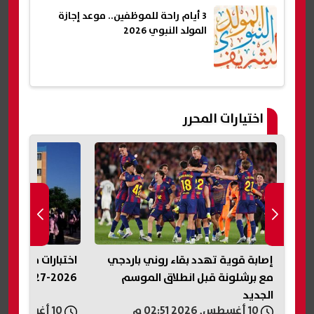
3 أيام راحة للموظفين.. موعد إجازة
المولد النبوي 2026
اختيارات المحرر
جي
اختبارات مدارس التكنولوجيا التطبيقية
خفض رسوم طرح ال
2026-2027.. اعرف مواصفات الأسئلة
عاجل
10 أغسطس, 2026 02:50 م
10 أغسطس, 2026 02:42 م