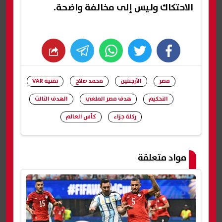
الاحتكاك وليس إلى مخالفة واضحة.
whats
twitter
facebook
مصر
الأرجنتين
محمد صلاح
تقنية VAR
التحكيم
هدف مصر الملغي
الهدف الثالث
ركلة جزاء
كأس العالم
شارك
مواد متعلقة