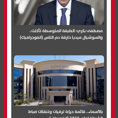
مصطفى بكري: الطبقة المتوسطة تآكلت..
والسوشيال ميديا حارقة دم الناس (انفوجرافيك)
بالأسماء.. قائمة حركة ترقيات وتنقلات ضباط