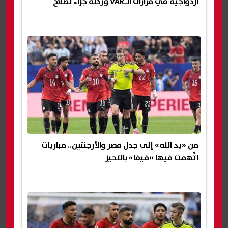
ازدواجية في قرارات الـVAR وركلة جزاء لصلاح
من «يد الله» إلى جدل مصر والأرجنتين.. مباريات
اتُّهمت فيها «فيفا» بالتحيز