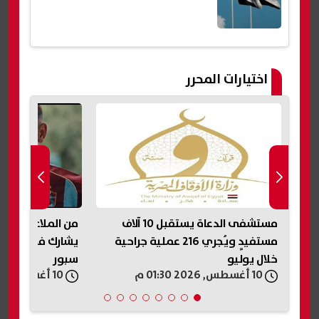
اختيارات المحرر
جسد
مستشفى الدعاة يستقبل 10 آلاف
من الملاعب للدرام
مستفيدٍ ويُجري 216 عملية جراحية
يشارك في إعلان 
خلال يوليو
سبور
10 أغسطس, 2026 01:30 م
10 أغسطس, 2026 01:25 م