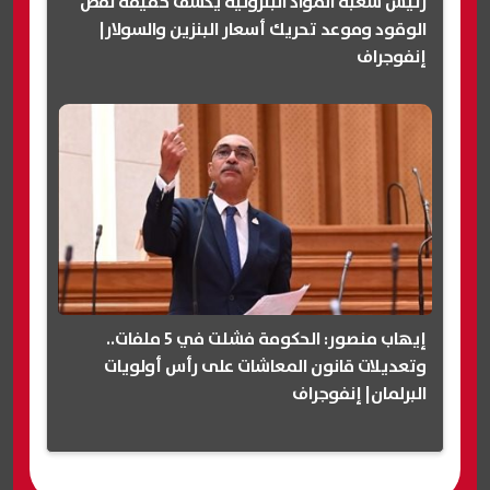
رئيس شعبة المواد البترولية يكشف حقيقة نقص
الوقود وموعد تحريك أسعار البنزين والسولار|
إنفوجراف
إيهاب منصور: الحكومة فشلت في 5 ملفات..
وتعديلات قانون المعاشات على رأس أولويات
البرلمان| إنفوجراف