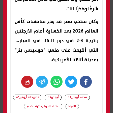
شرفًا وفخرًا لنا".
وكان منتخب مصر قد ودع منافسات كأس
العالم 2026 بعد الخسارة أمام الأرجنتين
بنتيجة 3-2 في دور الـ16، في المباراة
التي أقيمت على ملعب "مرسيدس بنز"
بمدينة أتلانتا الأمريكية.
whats
twitter
facebook
محمد أبو تريكة
أبو تريكة
تصريحات أبو تريكة
الفيفا
الاتحاد الدولي لكرة القدم