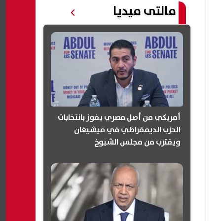
مالتى ميديا
أمريكي من أصل مصري يفوز بانتخابات
الحزب الديمقراطي في ميشيغان
ويقترب من مجلس الشيوخ
(انفوجرافيك)