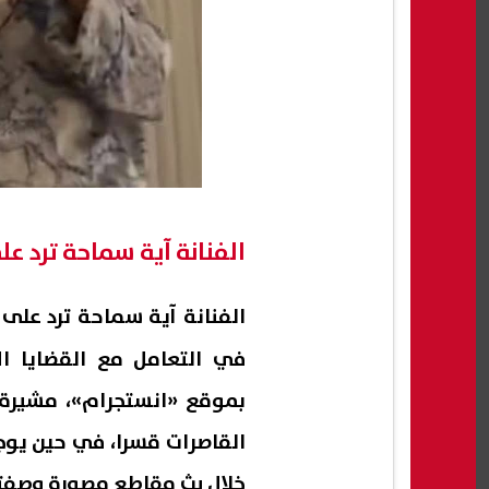
الفنانة آية سماحة ترد ع
الفنانة آية سماحة ترد على
في التعامل مع القضايا ا
بموقع «انستجرام»، مشيرة 
القاصرات قسرا، في حين يوجه
خلال بث مقاطع مصورة وصفته