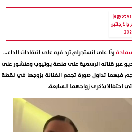
ماتش egypt vs argentina|
والأرجنتين
 سماحة
ردًا على انستجرام ترد فيه على انتقادات الداعيه
ديو عبر قناته الرسمية على منصة يوتيوب ومنشور على
 فيهما تداول صورة تجمع الفنانة بزوجها في لقطة
 احتفالا بذكرى زواجهما السابعة.
ع المصيف براحتك.. موعد إجازة
تحرك من الزمالك لحسم موقف 
د النبوي الشريف 2026
الله السعيد بعد غيابه عن معس
الفريق
07 أغسطس, 2026 09:58 م