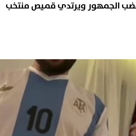
ر غضب الجمهور ويرتدي قميص منتخب