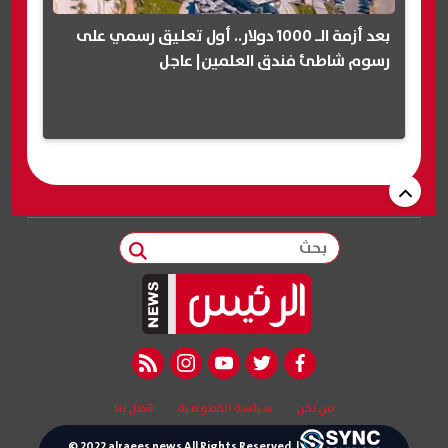
بعد أزمة الـ 1000 دولار.. أول تعليق رسمي على
رسوم شاطئ فندق العلمين| عاجل
بحث
rss feed
instagram
youtube
twitter
facebook
من نحن
سياسة الخصوصية
اتصل بنا
© 2022 alraees news All Rights Reserved. |