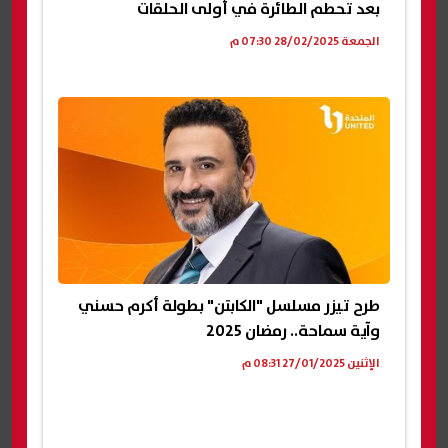
بعد تحطم الطائرة في أولى الحلقات
الجمعة 28/02/2025 07:30 م
طرح تيزر مسلسل "الكابتن" بطولة أكرم حسني
وآية سماحة.. رمضان 2025
الإثنين 27/01/2025 08:31 م