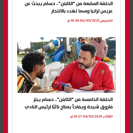
الحلقة السابعة من "الكابتن".. حسام يبحث عن
عريس لرانيا وسما تهدد بالانتحار
الخميس 06/03/2025 10:24 م
الحلقة الخامسة من "الكابتن".. حسام يبتز
فاروق شيحة ويفاجأ بصلاح نائبًا لرئيس النادي
الثلاثاء 04/03/2025 10:27 م