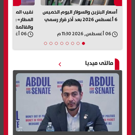
ميس
نقيب المأذونين: فيديو «سيدة
عودة إنستاباي 
المطار» يعكس أزمة أسرية خطيرة..
مؤقت.. واستئناف 
والقائمة تحفظ حق الزوجة
06 أغسطس, 2026 11:20 م
06 أغسطس, 2026 11:20 م
مالتى ميديا