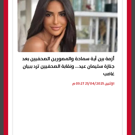
أزمة بين آية سماحة والمصورين الصحفيين بعد
جنازة سليمان عيد... ونقابة الصحفيين ترد ببيان
غاضب
الإثنين 21/04/2025 03:27 م