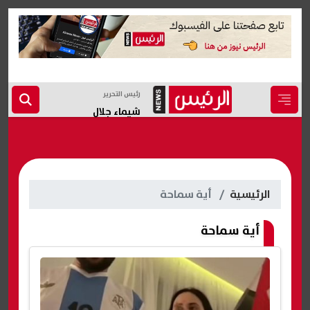
رئيس التحرير
شيماء جلال
الرئيسية
أية سماحة
أية سماحة