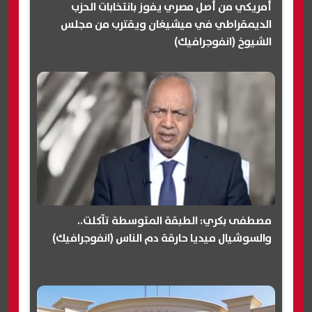
أمريكي من أصل مصري يفوز بانتخابات الحزب
الديمقراطي في ميشيغان ويقترب من مجلس
الشيوخ (انفوجرافيك)
مصطفى بكري: الطبقة المتوسطة تآكلت..
والسوشيال ميديا حارقة دم الناس (انفوجرافيك)