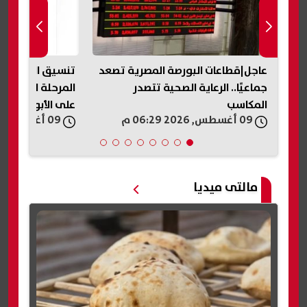
يل
عاجل|قطاعات البورصة المصرية تصعد
جماعيًا.. الرعاية الصحية تتصدر
المرحلة الأولى غدً
المكاسب
على الأبواب
09 أغسطس, 2026 06:29 م
09 أغسطس, 2026 06:17 م
مالتى ميديا