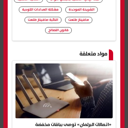
الشريحة الموحدة
مشكلة العدادات الكودية
صافيناز طلعت
النائبة صافيناز طلعت
قانون التصالح
شارك
مواد متعلقة
«اتصالات البرلمان» توصى بباقات مخفضة