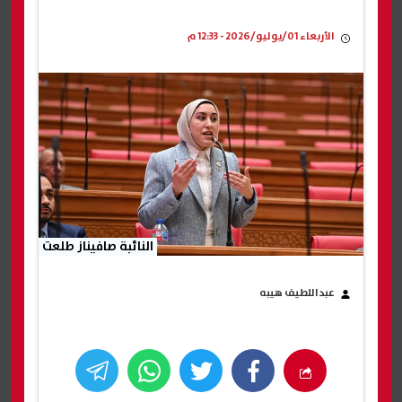
الأربعاء 01/يوليو/2026 - 12:33 م
النائبة صافيناز طلعت
عبداللطيف هيبه