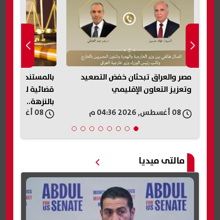
مصر والعراق تبحثان خفض التصعيد
بالمست
وتعزيز التعاون الإقليمي
قضائية للاستيلاء 
بالنزهة.. محررات 
08 أغسطس, 2026 04:36 م
08 أغسطس, 2026 04:32 م
مالتى ميديا