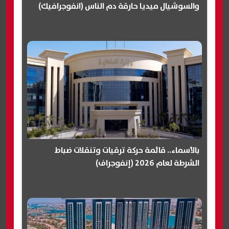
والسوشيال ميديا حارقة دم الناس (انفوجرافيك)
بالأسماء.. قائمة حركة ترقيات وتنقلات ضباط
الشرطة لعام 2026 (إنفوجراف)