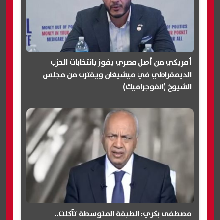
أمريكي من أصل مصري يفوز بانتخابات الحزب
الديمقراطي في ميشيغان ويقترب من مجلس
الشيوخ (انفوجرافيك)
مصطفى بكري: الطبقة المتوسطة تآكلت..