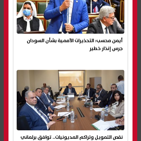
أيمن محسب: التحذيرات الأممية بشأن السودان
جرس إنذار خطير
نقص التمويل وتراكم المديونيات.. توافق برلماني