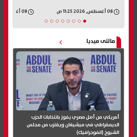
08 أغسطس, 2026 11:25 ص
08 أغسطس, 2026 11:25 ص
مالتى ميديا
أمريكي من أصل مصري يفوز بانتخابات الحزب
الديمقراطي في ميشيغان ويقترب من مجلس
الشيوخ (انفوجرافيك)