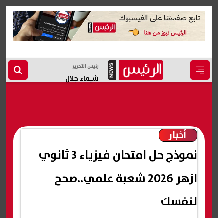
رئيس التحرير
شيماء جلال
أخبار
نموذج حل امتحان فيزياء 3 ثانوي
ازهر 2026 شعبة علمي..صحح
لنفسك