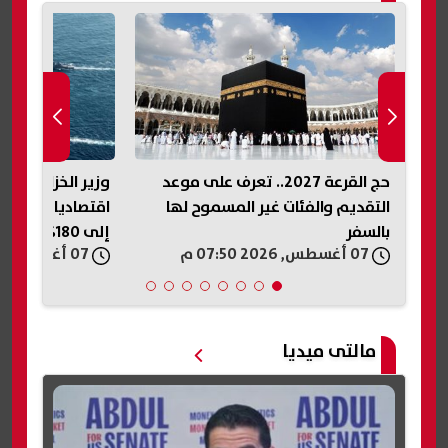
حج القرعة 2027.. تعرف على موعد
وزير الخزانة الأم
دي
التقديم والفئات غير المسموح لها
اقتصاديا ولديه
بالسفر
إلى 180%
07 أغسطس, 2026 07:50 م
07 أغسطس, 2026 07:45 م
مالتى ميديا