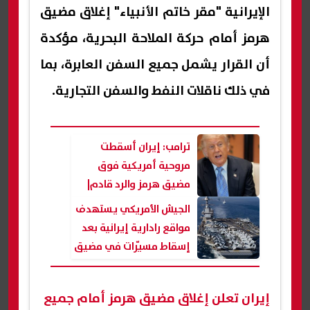
الإيرانية "مقر خاتم الأنبياء" إغلاق مضيق
هرمز أمام حركة الملاحة البحرية، مؤكدة
أن القرار يشمل جميع السفن العابرة، بما
في ذلك ناقلات النفط والسفن التجارية.
ترامب: إيران أسقطت
مروحية أمريكية فوق
مضيق هرمز والرد قادم|
عاجل
الجيش الأمريكي يستهدف
مواقع رادارية إيرانية بعد
إسقاط مسيّرات في مضيق
هرمز| عاجل
إيران تعلن إغلاق مضيق هرمز أمام جميع