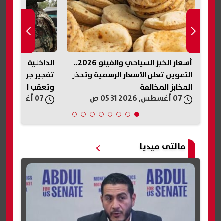
أسعار الخبز السياحي والفينو 2026..
الداخلية السورية 
ر
التموين تعلن الأسعار الرسمية وتحذر
تفجير جرمانا.. اس
المخابز المخالفة
وتعقب المتورطي
07 أغسطس, 2026 05:31 ص
07 أغسطس, 2026 05:19 ص
مالتى ميديا