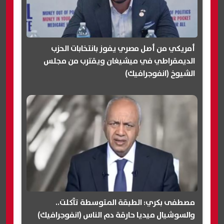
أمريكي من أصل مصري يفوز بانتخابات الحزب
الديمقراطي في ميشيغان ويقترب من مجلس
الشيوخ (انفوجرافيك)
مصطفى بكري: الطبقة المتوسطة تآكلت..
والسوشيال ميديا حارقة دم الناس (انفوجرافيك)