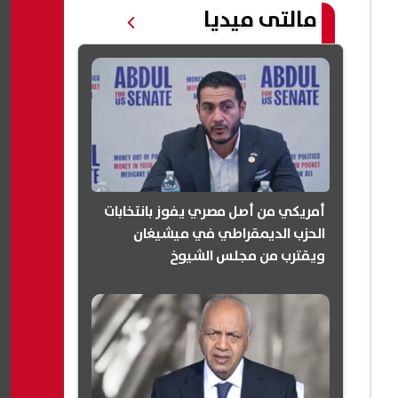
مالتى ميديا
أمريكي من أصل مصري يفوز بانتخابات
الحزب الديمقراطي في ميشيغان
ويقترب من مجلس الشيوخ
(انفوجرافيك)