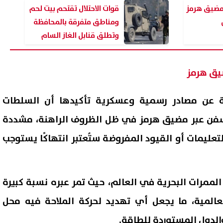
 مضيق هرمز
قوات الاحتلال تقتحم بيت لحم
ومناطق متفرقة بالمحافظة
وتطلق قنابل الغاز السام
يق هرمز
ية عن مصادر رسمية وعسكرية تأكيدها أن السلطات
السفن عبر مضيق هرمز في ظل الظروف الراهنة، مشددة
تعليمات أو القيود المفروضة ستُعتبر انتهاكًا يستوجب
 سبيل سائق أوبر والفتاة بعد
كي
ة بسبب الأجرة.. والتحقيقات
أونلاين.. اعرف طريقة إضافة ال
 حقيقة الواقعة
والشروط المطلوبة
06 أغسطس, 2026 11:46 م
لممرات البحرية في العالم، حيث تمر عبره نسبة كبيرة
لعالمية، ما يجعل أي تهديد لحركة الملاحة فيه محل
لدول المستوردة للطاقة.