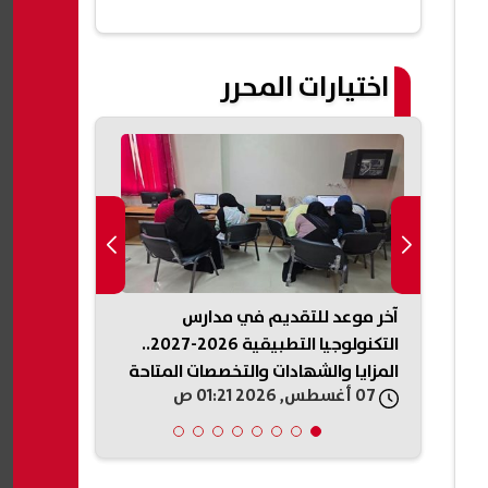
اختيارات المحرر
فية تحديث بطاقة التموين 2026
آخر موعد للتقديم في مدارس
محمد الباز: ا
مواليد
التكنولوجيا التطبيقية 2026-2027..
متكاملة».. و
المزايا والشهادات والتخصصات المتاحة
جهازًا إعلاميً
07 أغسطس, 2026 01:21 ص
07 أغسطس, 2026 01:18 ص