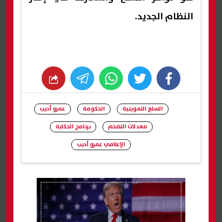
النظام الجديد.
whats
twitter
facebook
السلع التموينية
الحكومة
عمرو أديب
معدلات التضخم
برنامج الحكاية
الإعلامي عمرو أديب
شارك