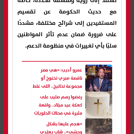
تستند إلى رؤية وفلسفة محددة، خاصة
مع حديث الحكومة عن تقسيم
المستفيدين إلى شرائح مختلفة، مشددًا
على ضرورة ضمان عدم تأثر المواطنين
سلبًا بأي تغييرات في منظومة الدعم.
عمرو أديب: «هي مصر
ناقصة صبري نخنوخ أو
مجموعة نخانيخ.. اللى غلط
لا زم يتحاسب»
رفضوا رسم صليب على
كعكة عيد ميلاد.. واقعة
مثيرة في محلات الحلويات
بالقاهرة( فيديو)
«هجم عليها بشكل
وحشي».. شاب يعتدي