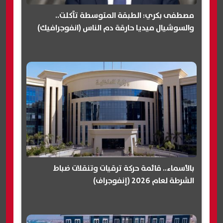
مصطفى بكري: الطبقة المتوسطة تآكلت..
والسوشيال ميديا حارقة دم الناس (انفوجرافيك)
بالأسماء.. قائمة حركة ترقيات وتنقلات ضباط
الشرطة لعام 2026 (إنفوجراف)