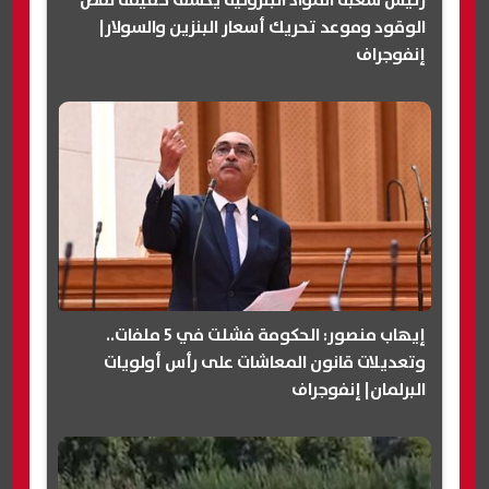
الوقود وموعد تحريك أسعار البنزين والسولار|
إنفوجراف
إيهاب منصور: الحكومة فشلت في 5 ملفات..
وتعديلات قانون المعاشات على رأس أولويات
البرلمان| إنفوجراف