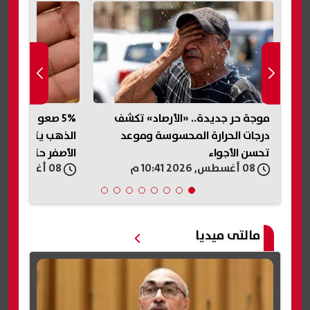
نرو
موجة حر جديدة.. «الأرصاد» تكشف
5% صعودًا أو ه
درجات الحرارة المحسوسة وموعد
الذهب يتوقع است
تحسن الأجواء
الأصفر حتى نهاية
08 أغسطس, 2026 10:41 م
08 أغسطس, 2026 10:34 م
مالتى ميديا