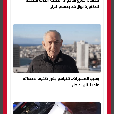
محامي عمرو الدجوي: تقييم الحالة الصحية
للدكتورة نوال قد يحسم النزاع
بسبب المسيرات.. نتنياهو يقرر تكثيف هجماته
على لبنان| عاجل