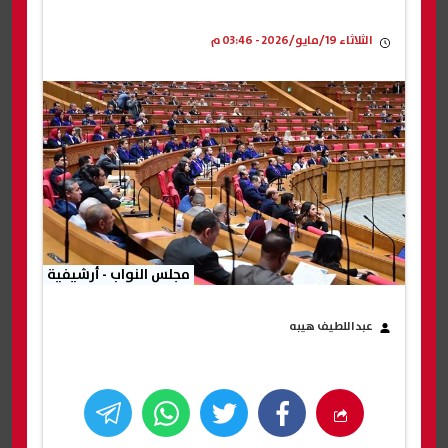
الثلاثاء 19/مايو/2026 - 03:46 م
مجلس النواب - أرشيفية
عبداللطيف هيبه