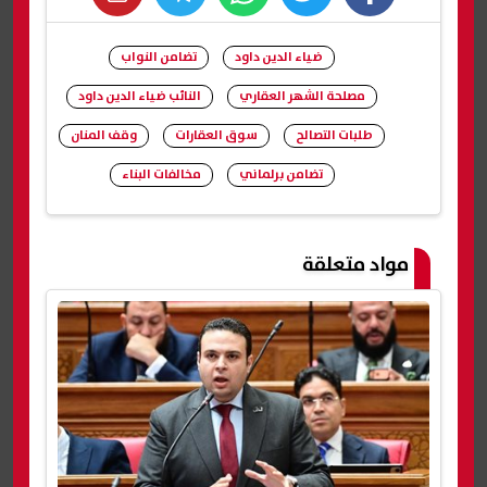
whats
twitter
facebook
ضياء الدين داود
تضامن النواب
مصلحة الشهر العقاري
النائب ضياء الدين داود
طلبات التصالح
سوق العقارات
وقف المنان
تضامن برلماني
مخالفات البناء
شارك
مواد متعلقة