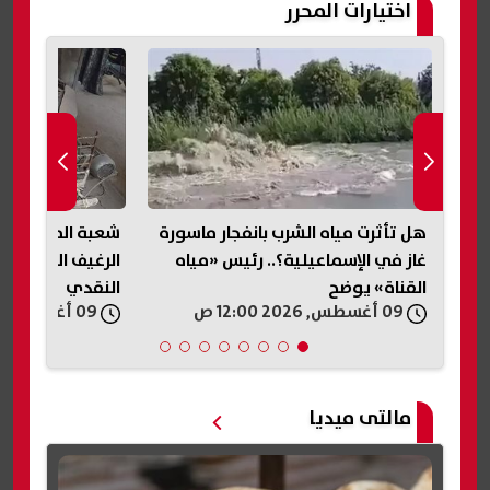
اختيارات المحرر
ورة
شعبة المخابز تحسم الجدل حول مصير
خصم 50% ع
ه
الرغيف المدعم بعد التحول للدعم
المحلات حتى نهاي
النقدي
غرفة الجيزة يكش
09 أغسطس, 2026 12:00 ص
08 أغسطس, 2026 11:52 م
مالتى ميديا