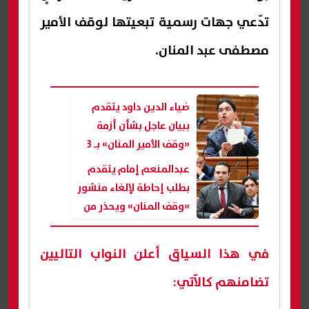
تدّعي جهات رسمية تبعيتها لوقف الأمير
مصطفى عبد المنان.
ضياء الدين داود يتقدم
ببيان عاجل بشأن أزمة
«وقف الأمير المنان» بـ 3
محافظات
عبدالمنعم إمام يتقدم
بطلب إحاطة لإلغاء منشور
«وقف المنان» ويحذر من
شلل عقاري
في هذا السياق أعلن النواب التاليين
تضامنهم كالآتي: