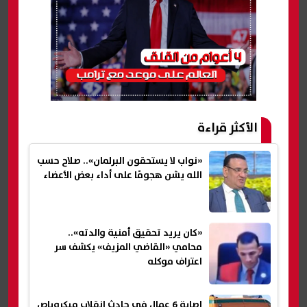
الأكثر قراءة
«نواب لا يستحقون البرلمان».. صلاح حسب
الله يشن هجومًا على أداء بعض الأعضاء
«كان يريد تحقيق أمنية والدته»..
محامي «القاضي المزيف» يكشف سر
اعتراف موكله
إصابة 6 عمال فى حادث انقلاب ميكروباص