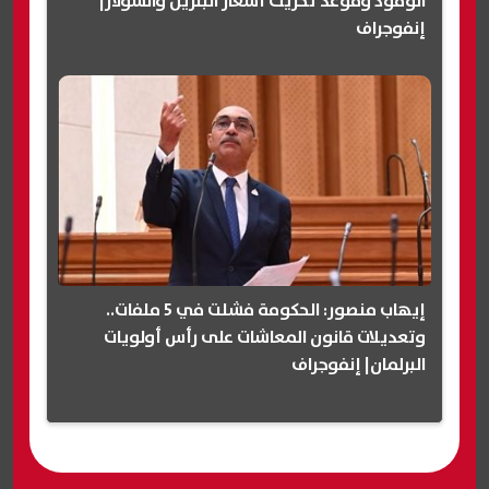
الوقود وموعد تحريك أسعار البنزين والسولار|
إنفوجراف
إيهاب منصور: الحكومة فشلت في 5 ملفات..
وتعديلات قانون المعاشات على رأس أولويات
البرلمان| إنفوجراف