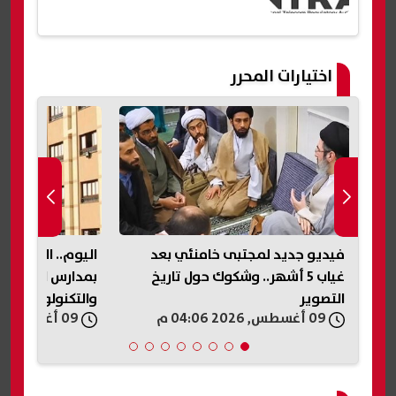
اختيارات المحرر
فيديو جديد لمجتبى خامنئي بعد
اليوم.. الفرصة ال
غياب 5 أشهر.. وشكوك حول تاريخ
بمدارس المتفوق
التصوير
والتكنولوجيا (STEM)
09 أغسطس, 2026 04:06 م
09 أغسطس, 2026 03:58 م