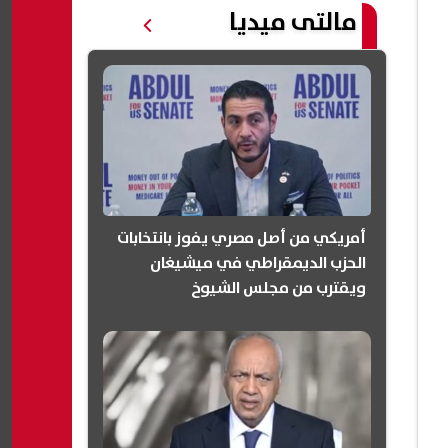
مالتى ميديا
أمريكي من أصل مصري يفوز بانتخابات
الحزب الديمقراطي في ميشيغان
ويقترب من مجلس الشيوخ
(انفوجرافيك)