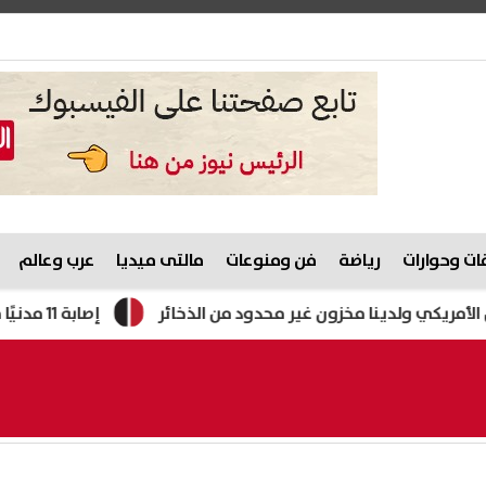
ت وحوارات
رياضة
فن ومنوعات
مالتى ميديا
عرب وعالم
ينا مخزون غير محدود من الذخائر
إصابة 11 مدنيًا في هجوم للحوثيين على نجران.. والتحالف يتوعد بإجراءات رادعة