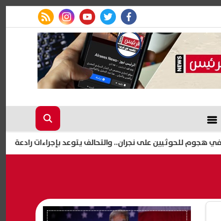
rss feed
instagram
youtube
twitter
facebook
إعلام إسرا