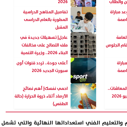
 والطلاب
2026
عد مباراة
تفاصيل المناهج الدراسية
عاصمة
المطورة بالعام الدراسى
المقبل
العامة
عاجل| تسهيلات جديدة في
 أرقام الجلوس
ملف التصالح على مخالفات
البناء 2026.. وزيرة التنمية
المحلية تكشف التفاصيل
اراة
أعلى جودة.. تردد قنوات أون
عاصمة
سبورت الجديد 2026
لمعاشات..
احمي نفسك| أهم نصائح
202
الأرصاد أثناء ذروة الحرارة (حالة
الطقس)
يم والتعليم الفني استعداداتها النهائية والتي تشمل