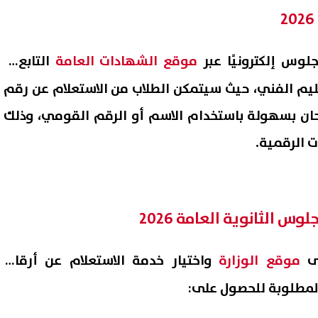
لوس إلكترونيًا عبر
موقع الشهادات العامة
التابع لـ
تعليم الفني، حيث سيتمكن الطلاب من الاستعلام عن رقم
حان بسهولة باستخدام الاسم أو الرقم القومي، وذلك
 الرقمية.
ل واسع مع استغاثة أب يبحث عن
إعلام إسرائيلي: تل أبيب تواجه
س الثانوية العامة 2026
لرعاية ابنته ومساعدتها على
تهديدًا متزايدًا من الطائرات الم
مال تعليمها
وتبحث فرض قيود جديدة
07 أغسطس, 2026 02:47 ص
لى
موقع الوزارة
واختيار خدمة الاستعلام عن أرقام
المطلوبة للحصول على: