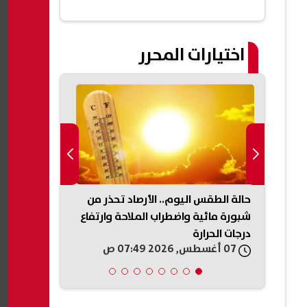
اختيارات المحرر
حالة الطقس اليوم.. الأرصاد تحذر من
حادث ميكروبا
سيّرة
شبورة مائية واضطراب الملاحة وارتفاع
توجه بصرف مس
درجات الحرارة
الضحايا والمص
07 أغسطس, 2026 07:49 ص
07 أغسطس, 2026 07:33 ص