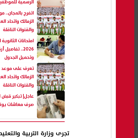
الرسمية للموظفين
اتفرج بالمجان.. مو
الزمالك واتحاد ال
والقنوات الناقلة
امتحانات الثانوية 
2026.. تفاصيل
وتحميل الجدول
تعرف على موعد مب
الزمالك واتحاد ال
والقنوات الناقلة
عاجل| تبكير قبض ا
صرف معاشات يونيو 6
تجرى وزارة التربية والتعل