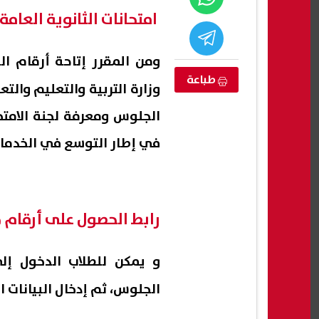
امتحانات الثانوية العامة 2026
ومن المقرر إتاحة أرقام الج
طباعة
وزارة التربية والتعليم وال
الجلوس ومعرفة لجنة الامت
في إطار التوسع في الخدمات
تستغيث بوالدها
ارتفاع حصيلة ضحايا تفجير جرمانا بريف
تفاع
رابط الحصول على أرقام جلو
نا محرومة من
دمشق إلى قتيلين و14 مصابًا
أسرة 
استك
07 أغسطس, 2026 03:05 ص
07 أغسطس, 2026 02:57 ص
و يمكن للطلاب الدخول إ
الجلوس، ثم إدخال البيانات 