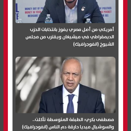
أمريكي من أصل مصري يفوز بانتخابات الحزب
الديمقراطي في ميشيغان ويقترب من مجلس
الشيوخ (انفوجرافيك)
مصطفى بكري: الطبقة المتوسطة تآكلت..
والسوشيال ميديا حارقة دم الناس (انفوجرافيك)