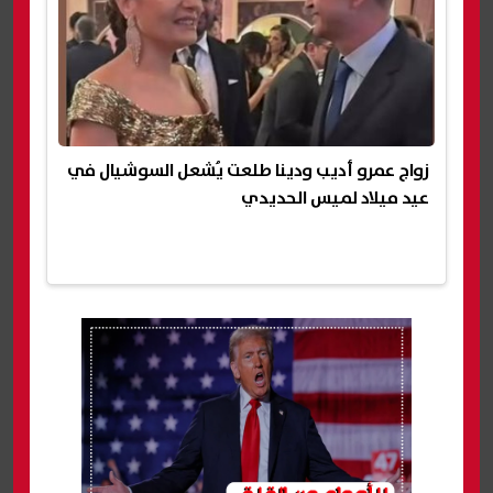
زواج عمرو أديب ودينا طلعت يُشعل السوشيال في
عيد ميلاد لميس الحديدي