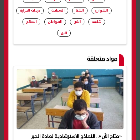
الشوارع
الشتا
السياحة
درجات الحرارة
شاهد
الفن
المواطن
السائح
البن
شارك
مواد متعلقة
«متاح الآن».. النماذج الاسترشادية لمادة الجبر