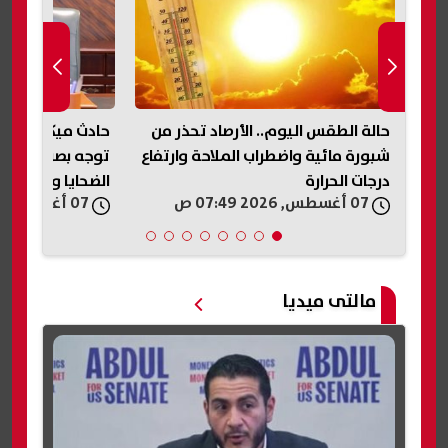
من
حادث ميكروباص نفق الودي.. التضامن
فاع
توجه بصرف مساعدات عاجلة لأسر
التموين تعلن الأ
الضحايا والمصابين
المخابز المخالفة
07 أغسطس, 2026 07:33 ص
07 أغسطس, 2026 05:31 ص
مالتى ميديا