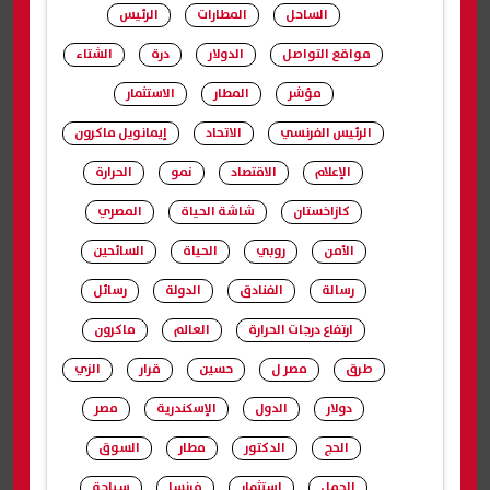
الساحل
المطارات
الرئيس
مواقع التواصل
الدولار
درة
الشتاء
مؤشر
المطار
الاستثمار
الرئيس الفرنسي
الاتحاد
إيمانويل ماكرون
الإعلام
الاقتصاد
نمو
الحرارة
كازاخستان
شاشة الحياة
المصري
الأمن
روبي
الحياة
السائحين
رسالة
الفنادق
الدولة
رسائل
ارتفاع درجات الحرارة
العالم
ماكرون
طرق
مصر ل
حسين
قرار
الزي
دولار
الدول
الإسكندرية
مصر
الحج
الدكتور
مطار
السوق
الحمل
استثمار
فرنسا
سياحة