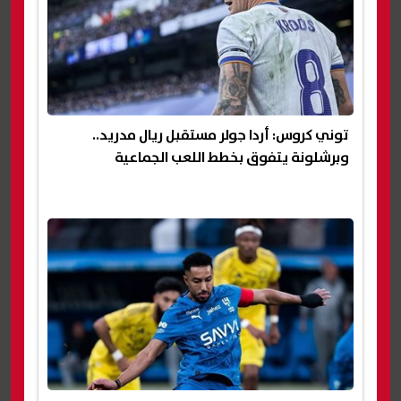
توني كروس: أردا جولر مستقبل ريال مدريد..
وبرشلونة يتفوق بخطط اللعب الجماعية