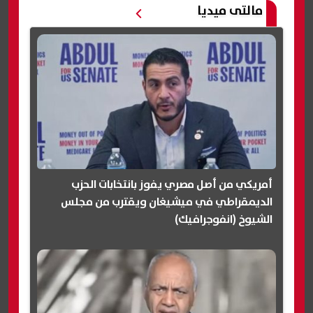
مالتى ميديا
أمريكي من أصل مصري يفوز بانتخابات الحزب
الديمقراطي في ميشيغان ويقترب من مجلس
الشيوخ (انفوجرافيك)