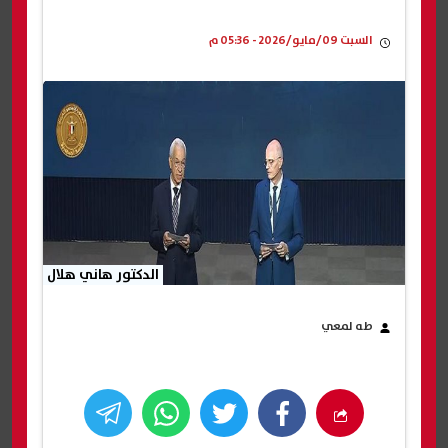
السبت 09/مايو/2026 - 05:36 م
الدكتور هاني هلال
طه لمعي