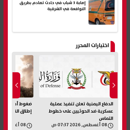
إصابة 3 شباب في حادث تصادم بطريق
النوافعة في الشرقية
اختيارات المحرر
ضغوط أمريكية على إسرائيل لوقف
«عار وطني».. تر
إطلاق النار في غزة لمدة أسبوعين
على حكم وقف بنا
البيت الأبيض
08 أغسطس, 2026 06:21 ص
08 أغسطس, 2026 05:54 ص