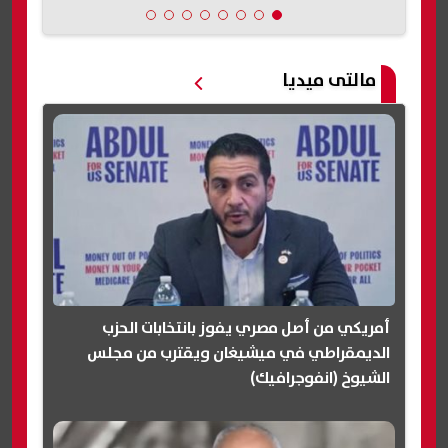
مالتى ميديا
أمريكي من أصل مصري يفوز بانتخابات الحزب
الديمقراطي في ميشيغان ويقترب من مجلس
الشيوخ (انفوجرافيك)