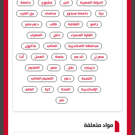
الدولة المصرية
البن
مشروع
جامعة
درة
جامعة سنجور
ساسي
برج العرب
جامع
الثقافة
طلاب
دعم مصر
القارة السمراء
حفل
المصري
محافظة الاسكندرية
العالي
ماكرون
مصر ل
الدعم
منصة
العمل
أجا
خريجي
نقل
مصر
التعليم
التنمية
دعم
التعليم العالي
الإسكندرية
الصحة
كرة
العلم
تعز
شارك
مواد متعلقة