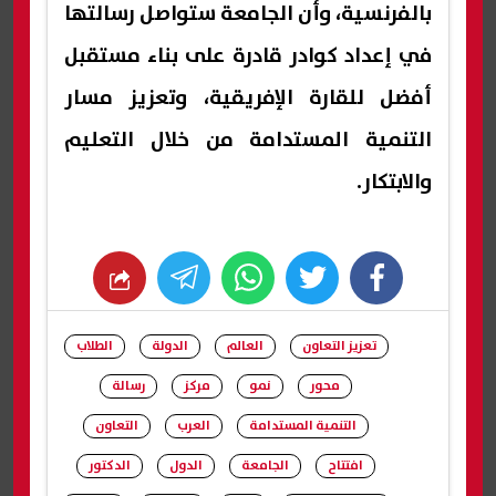
بالفرنسية، وأن الجامعة ستواصل رسالتها
في إعداد كوادر قادرة على بناء مستقبل
أفضل للقارة الإفريقية، وتعزيز مسار
التنمية المستدامة من خلال التعليم
والابتكار.
whats
twitter
facebook
تعزيز التعاون
العالم
الدولة
الطلاب
محور
نمو
مركز
رسالة
التنمية المستدامة
العرب
التعاون
افتتاح
الجامعة
الدول
الدكتور