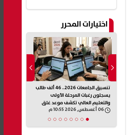
اختيارات المحرر
اق داخل
تنسيق الجامعات 2026.. 46 ألف طالب
أمريكي من أص
يانة
يسجلون رغبات المرحلة الأولى
الحزب الديم
والتعليم العالي تكشف موعد غلق
ويقترب من م
06 أغسطس, 2026 10:55 م
06 أغسطس, 2026 10:53 م
التسجيل (انفوجرافيك)
(انفوجرافيك)