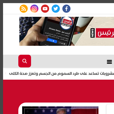
rss feed
instagram
youtube
twitter
facebook
مصطفى بكر