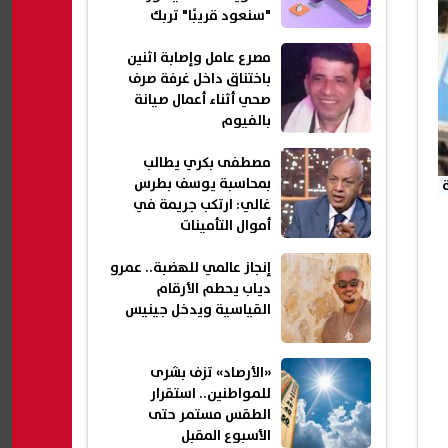
"سنعود قريبًا" تربك
المستخدمين
مصرع عامل وإصابة اثنين
باختناق داخل غرفة صرف
صحي أثناء أعمال صيانة
بالفيوم
مصطفى بكري يطالب
بمحاسبة يوسف بطرس
غالي: ارتكب جريمة في
أموال التأمينات
إنجاز عالمي للهضبة.. عمرو
دياب يحطم الأرقام
القياسية ويدخل جينيس
«الأرصاد» تزف بشرى
للمواطنين.. استقرار
الطقس مستمر حتى
الأسبوع المقبل