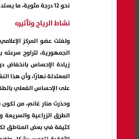
نحو 12 درجة مئوية، ما يستدعي ارتداء ملابس مناسبة خلال فترات الليل.
نشاط الرياح وتأثيره
ولفتت عضو المركز الإعلامي
زيادة الإحساس بانخفاض درج
المعتدلة نهارًا، وأن هذا ال
على الإحساس الفعلي بالطق
وحذرت منار غانم، من تكون 
الطرق الزراعية والسريعة و
كثيفة في بعض المناطق لكنها