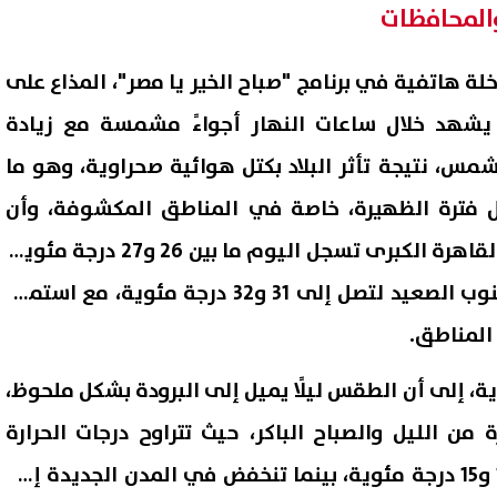
والمحافظات
لة هاتفية في برنامج "صباح الخير يا مصر"، المذاع على
 يشهد خلال ساعات النهار أجواءً مشمسة مع زيادة
، نتيجة تأثر البلاد بكتل هوائية صحراوية، وهو ما
ال فترة الظهيرة، خاصة في المناطق المكشوفة، وأن
درجة الحرارة العظمى على القاهرة الكبرى تسجل اليوم ما بين 26 و27 درجة مئوية،
بينما ترتفع في محافظات جنوب الصعيد لتصل إلى 31 و32 درجة مئوية، مع استمرار
 المناطق.
ية، إلى أن الطقس ليلًا يميل إلى البرودة بشكل ملحوظ،
من الليل والصباح الباكر، حيث تتراوح درجات الحرارة
الصغرى في القاهرة بين 14 و15 درجة مئوية، بينما تنخفض في المدن الجديدة إلى