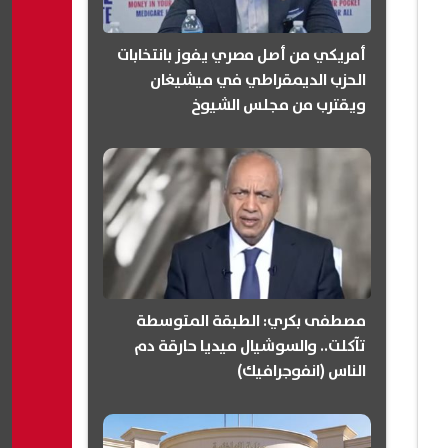
أمريكي من أصل مصري يفوز بانتخابات
الحزب الديمقراطي في ميشيغان
ويقترب من مجلس الشيوخ
(انفوجرافيك)
مصطفى بكري: الطبقة المتوسطة
تآكلت.. والسوشيال ميديا حارقة دم
الناس (انفوجرافيك)