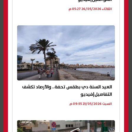
الثلاثاء 26/05/2026 05:27 م
العيد السنة دي بطقس تحفة.. والأرصاد تكشف
التفاصيل|فيديو
السبت 23/05/2026 09:55 م