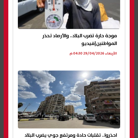
موجة حارة تضرب البلاد.. والأرصاد تحذر
المواطنين|فيديو
الأربعاء 29/04/2026 04:30 م
احذروا.. تقلبات حادة ومرتفع جوي يضرب البلاد