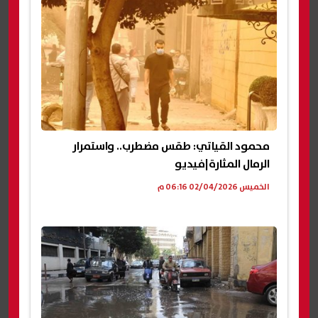
محمود القياتي: طقس مضطرب.. واستمرار
الرمال المثارة|فيديو
الخميس 02/04/2026 06:16 م