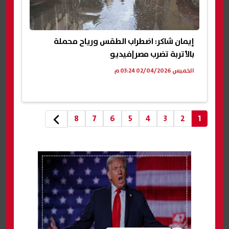
إيمان شاكر: اضطراب الطقس ورياح محملة
بالأتربة تضرب مصر|فيديو
الخميس 02/04/2026 03:24 م
8
7
6
5
4
3
2
1