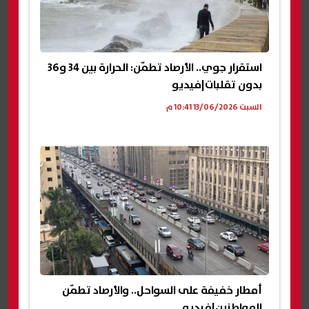
استقرار جوي.. الأرصاد تطمّن: الحرارة بين 34 و36
بدون تقلبات|فيديو
السبت 13/06/2026 10:41 م
أمطار خفيفة على السواحل.. والأرصاد تطمّن
المواطنين|فيديو