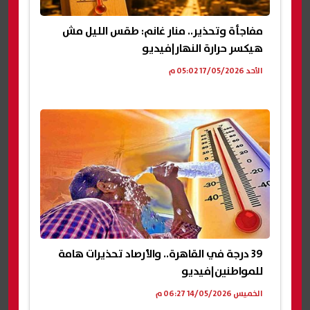
مفاجأة وتحذير.. منار غانم: طقس الليل مش
هيكسر حرارة النهار|فيديو
الأحد 17/05/2026 05:02 م
39 درجة في القاهرة.. والأرصاد تحذيرات هامة
للمواطنين|فيديو
الخميس 14/05/2026 06:27 م