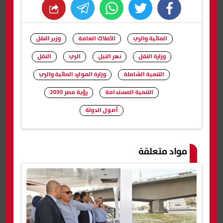
whats
twitter
facebook
المائية والري
الأملاك العامة
وزير النقل
وزارة النقل
نهر النيل
الري
النقل
التنمية الشاملة
وزارة الموارد المائية والري
التنمية المستدامة
رؤية مصر 2030
أصول الدولة
شارك
مواد متعلقة