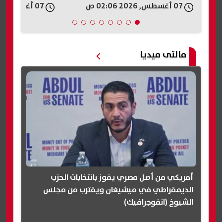
07 أغسطس, 2026 02:06 ص
07 أغسطس, 2026 01:58 ص
مالتى ميديا
أمريكي من أصل مصري يفوز بانتخابات الحزب
الديمقراطي في ميشيغان ويقترب من مجلس
الشيوخ (انفوجرافيك)