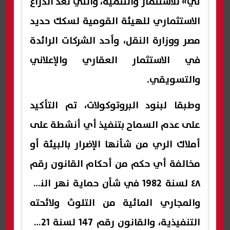
تي» للاستثمار والتنمية، والتي تُعد الذراع
الاستثماري للهيئة القومية لسكك حديد
مصر ووزارة النقل، وأحد الشركات الرائدة
في الاستثمار العقاري والإعلاني
والتسويقي.
وطبقا لبنود البروتوكولات، تم التأكيد
على عدم السماح بتنفيذ أي أنشطة على
أملاك الري من شأنها الإضرار بالبيئة أو
مخالفة أي حكم من أحكام القانون رقم
٤٨ لسنة 1982 في شأن حماية نهر النيل
والمجاري المائية من التلوث ولائحته
التنفيذية، والقانون رقم 147 لسنة 2021