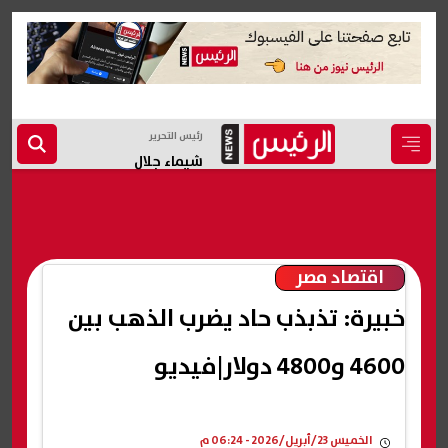
رئيس التحرير
شيماء جلال
اقتصاد مصر
خبيرة: تذبذب حاد يضرب الذهب بين
4600 و4800 دولار|فيديو
الخميس 23/أبريل/2026 - 06:24 م