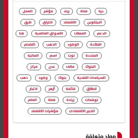
درة
قناة
زياد
مؤشر
العمل
البيتكوين
الاقتصاد
اختراق
طرق
الدعم
العملات
الاسواق العالمية
قنا
الفائدة
الوقود
الذهب
التضخم
المتحدة
توت
اسم
المالية
البنوك
مالى
عدن
مركز
السياسات النقدية
بنوك
وقود
ذهب
انطلاق
قائمة
أزهر
اختبار
توقعات
زيادة
قطة
العام
الخبير الاقتصادي
مؤشرات الاقتصاد
شارك
مواد متعلقة