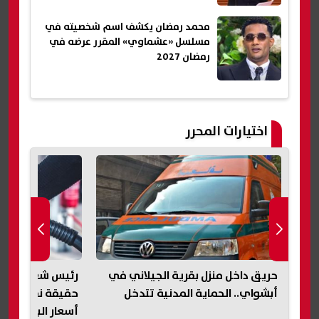
محمد رمضان يكشف اسم شخصيته في
مسلسل «عشماوي» المقرر عرضه في
رمضان 2027
اختيارات المحرر
لاني في
رئيس شعبة المواد البترولية يكشف
عاجل|انفجا
تدخل
حقيقة نقص الوقود وموعد تحريك
غاز؟ تفاصي
أسعار البنزين والسولار