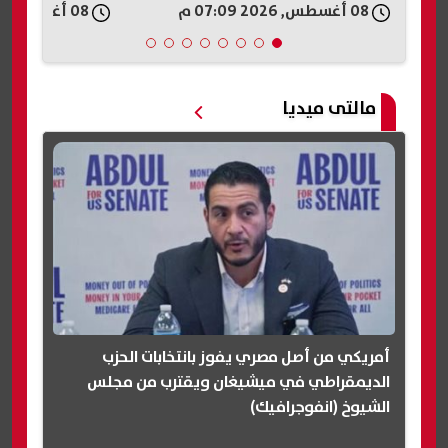
08 أغسطس, 2026 07:06 م
08 أغسطس, 2026 07:06 م
مالتى ميديا
أمريكي من أصل مصري يفوز بانتخابات الحزب
الديمقراطي في ميشيغان ويقترب من مجلس
الشيوخ (انفوجرافيك)