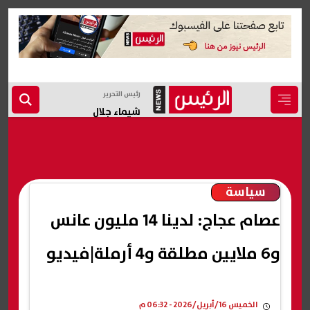
رئيس التحرير
شيماء جلال
سياسة
عصام عجاج: لدينا 14 مليون عانس
و6 ملايين مطلقة و4 أرملة|فيديو
الخميس 16/أبريل/2026 - 06:32 م