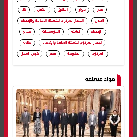
مدن
حوار
الطلاق
النقض
قنا
المدن
الجهاز المركزى للتـعبئة العـامة والإحصاء
الإحصاء
كشف
المؤسسات
محام
لجهاز المركزي للتعبئة العامة والإحصاء
مالى
المركزى
الحكومة
مصر
فرص العمل
شارك
مواد متعلقة