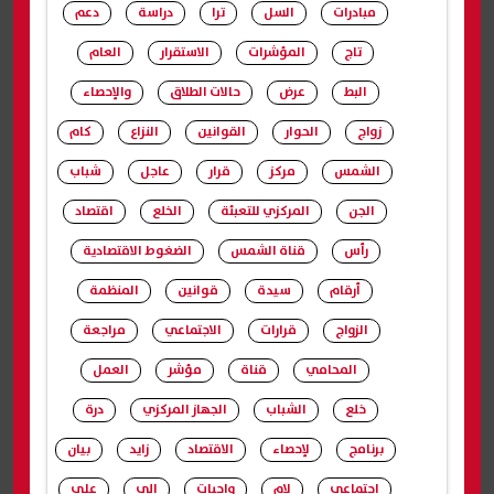
مبادرات
السل
ترا
دراسة
دعم
تاج
المؤشرات
الاستقرار
العام
البط
عرض
حالات الطلاق
والإحصاء
زواج
الحوار
القوانين
النزاع
كام
الشمس
مركز
قرار
عاجل
شباب
الجن
المركزي للتعبئة
الخلع
اقتصاد
رأس
قناة الشمس
الضغوط الاقتصادية
أرقام
سيدة
قوانين
المنظمة
الزواج
قرارات
الاجتماعي
مراجعة
المحامي
قناة
مؤشر
العمل
خلع
الشباب
الجهاز المركزي
درة
برنامج
لإحصاء
الاقتصاد
زايد
بيان
اجتماعي
لام
واجبات
الي
علي