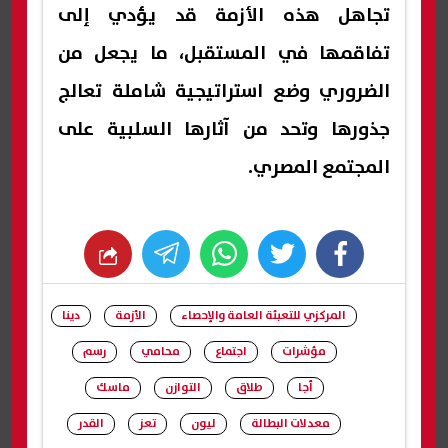
تجاهل هذه الأزمة قد يؤدي إلى
تفاقمها في المستقبل، ما يجعل من
الضروري وضع استراتيجية شاملة تعالج
جذورها وتحد من آثارها السلبية على
المجتمع المصري.
whats
twitter
facebook
المركزي للتعبئة العامة والإحصاء
الأزمة
دينا
مؤشرات
اجتماع
محامي
رسم
أجا
طلاق
التوازن
ماسك
معدلات البطالة
ليون
تعز
القدر