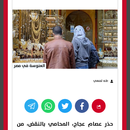
العنوسة في مصر
طه لمعي
حذر عصام عجاج، المحامي بالنقض، من