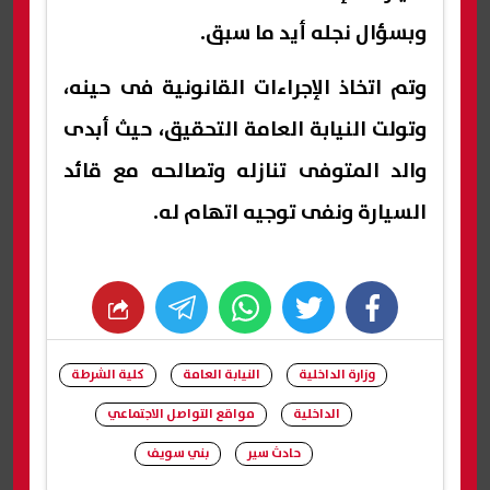
وبسؤال نجله أيد ما سبق.
وتم اتخاذ الإجراءات القانونية فى حينه،
وتولت النيابة العامة التحقيق، حيث أبدى
والد المتوفى تنازله وتصالحه مع قائد
السيارة ونفى توجيه اتهام له.
whats
twitter
facebook
وزارة الداخلية
النيابة العامة
كلية الشرطة
الداخلية
مواقع التواصل الاجتماعي
حادث سير
بني سويف
شارك