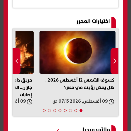
اختيارات المحرر
لى
كسوف الشمس 12 أغسطس 2026..
حريق داخل منشأة
هل يمكن رؤيته في مصر؟
جازان.. السيطرة ع
إصابات
09 أغسطس, 2026 07:15 ص
09 أغسطس, 2026 06:57 ص
مالتى ميديا