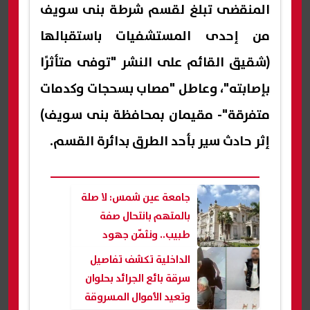
المنقضى تبلغ لقسم شرطة بنى سويف
من إحدى المستشفيات باستقبالها
(شقيق القائم على النشر "توفى متأثرًا
بإصابته"، وعاطل "مصاب بسحجات وكدمات
متفرقة"- مقيمان بمحافظة بنى سويف)
إثر حادث سير بأحد الطرق بدائرة القسم.
جامعة عين شمس: لا صلة
بالمتهم بانتحال صفة
طبيب.. ونثمّن جهود
الداخلية في ضبط جرائم
الداخلية تكشف تفاصيل
التزوير
سرقة بائع الجرائد بحلوان
وتعيد الأموال المسروقة