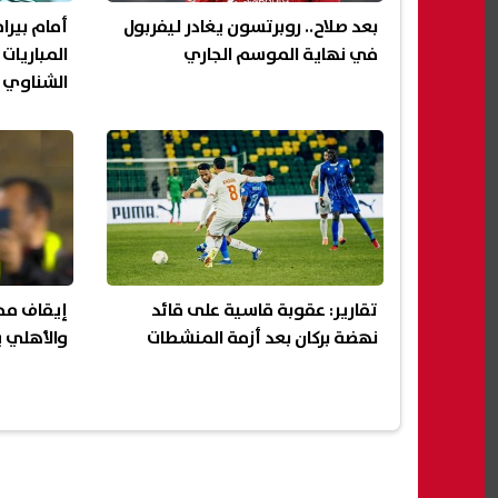
بعد صلاح.. روبرتسون يغادر ليفربول
أمام بيرا
في نهاية الموسم الجاري
المباريات
الشناوي 
تقارير: عقوبة قاسية على قائد
نهضة بركان بعد أزمة المنشطات
والأهلي ي