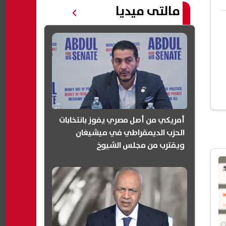
مالتى ميديا
أمريكي من أصل مصري يفوز بانتخابات
الحزب الديمقراطي في ميشيغان
ويقترب من مجلس الشيوخ
(انفوجرافيك)