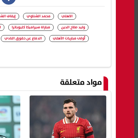
book
الاهلي
محمد الشناوي
إيقاف الش
وليد صلاح الدين
مباراة سيراميكا كليوباترا
ا
أولى مباريات الأهلي
الدفاع عن حقوق النادي
مواد متعلقة