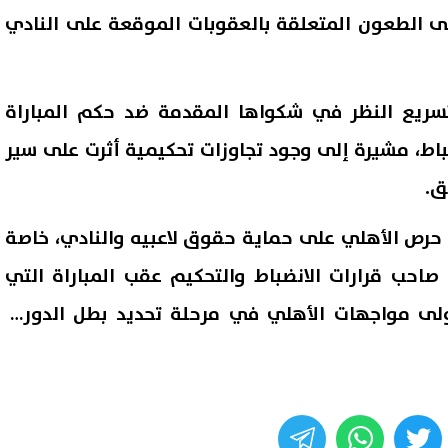
لى الطعون المتعلقة بالعقوبات الموقعة على النادي
تسريع النظر في شكواها المقدمة ضد حكم المباراة
باط، مشيرة إلى وجود تجاوزات تحكيمية أثرت على سير
ق.
حرص الأهلي على حماية حقوق لاعبيه والنادي، خاصة
صاحب قرارات الانضباط والتحكيم عقب المباراة التي
بة المالية تمنح صناديق التأمين
موعد بدء الدراسة 027
عادل 1-1 ضمن أولى مواجهات الأهلي في مرحلة تحديد بطل الدوري
صة مهلة جديدة لتوفيق
الزمنية للعام الدراسي الجديد
ها مع قانون التأمين الموحد|
08 أغسطس, 2026 05:58 م