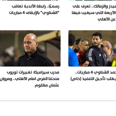
ميدز والزمالك.. تعرف على
رسميًا.. رابطة الأندية تعاقب
 الأربعة التي سيغيب فيها
"الشناوي" بالإيقاف 4 مباريات
عن الأهلي
إيقاف محمد الشناوي 4 مباريات..
مدرب سيراميكا: تغييرات توروب
طلب تأجيل التنفيذ (خاص)
منحتنا الفرص امام الأهلي.. ومروان
عثمان مظلوم