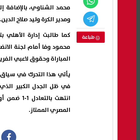
محمد الشناوي، بالإضافة إ
ومدير الكرة وليد صلاح الدين.
كما طالبت إدارة الأهلي ب
طباعة
محمود وفا أمام لجنة الانض
المباراة وحقوق لاعبي الفري
يأتي هذا التحرك في سياق 
في ظل الجدل الكبير الذي 
أمم أفريقيا
البكالوريا 2026.. كل ما تريد معرفته
الرقا
انتهت بالت
هلة لأولمبياد لوس
عن النظام الجديد والمسارات ومواد
الخا
الدراسة
أوضاع
المصري الممتاز.
08 أغسطس, 2026 06:02 م
08 أغسطس, 2026 06:01 م
عاجل