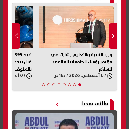
وزير التربية والتعليم يشارك في
ضبط 395 أس
مؤتمر رؤساء الجامعات العالمي
قبل بيعها في ال
للسلام
بالمنوفية
07 أغسطس, 2026 11:57 ص
07 أغسطس, 2026 11:56 ص
مالتى ميديا