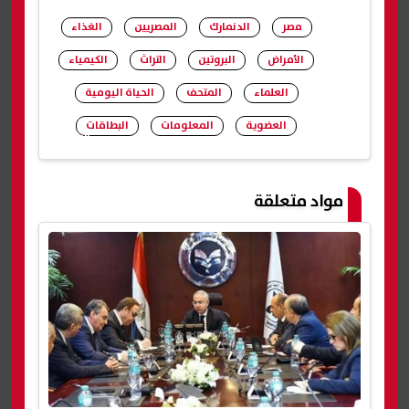
مصر
الدنمارك
المصريين
الغذاء
الأمراض
البروتين
التراث
الكيمياء
العلماء
المتحف
الحياة اليومية
العضوية
المعلومات
البطاقات
شارك
مواد متعلقة