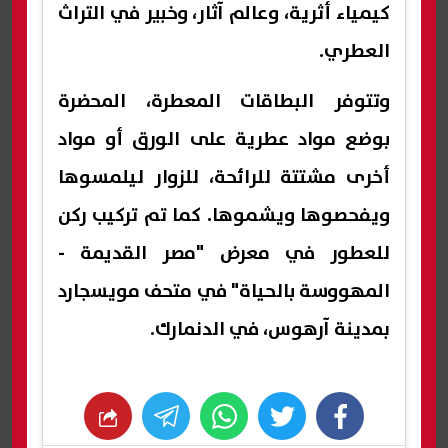
كيمياء أثرية، وعالم آثار، وخبير في التراث
العطري.
وتتوفر البطاقات المعطرة، المحضرة
بوضع مواد عطرية على الورق أو مواد
أخرى مشتتة للرائحة، للزوار ليلمسوها
ويفحصوها ويشموها. كما تم تركيب ركن
للعطور في معرض "مصر القديمة -
المهووسة بالحياة" في متحف مويسجارد
بمدينة آرهوس، في الدنمارك.
whats
twitter
facebook