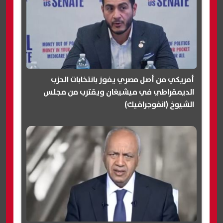
أمريكي من أصل مصري يفوز بانتخابات الحزب
الديمقراطي في ميشيغان ويقترب من مجلس
الشيوخ (انفوجرافيك)