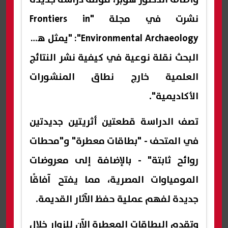
نشرت في مجلة "Frontiers in
Environmental Archaeology": "يمثل هذا
البحث نقلة نوعية في كيفية نشر النتائج
العلمية خارج نطاق المنشورات
الأكاديمية".
تصف الدراسة قطعتين أثريتين جديدتين
في المتحف - "بطاقات معطرة" و"محطات
روائح ثابتة" - بالإضافة إلى معروضات
المومياوات المصرية، مما يفتح آفاقًا
جديدة لفهم عملية حفظ الآثار القديمة.
وتقدم البطاقات المعطرة الآن للزوار خلال