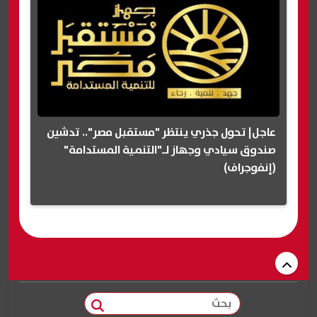
عاجل| تحول جذري ينتظر "مستقبل مصر".. تدشين
صندوق سيادي وجهاز لـ"التنمية المستدامة"
(إنفوجراف)
بحث