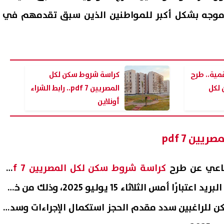
ن موجه بشكل أكبر للمواطنين الذين سبق تقدمهم في
مية.. طرح
كراسة شروط سكن لكل
لكل
المصريين 7 pdf.. رابط الشراء
أونلاين
ين 7 pdf
تنسيق المرحلة الثانية 2026.. موعد
مجدي صبحي يوضح سبب ابعتا
لاق والحد الأدنى المتوقع للقبول
الفن: «هذا الزمن عبثي.. لا ي
ماعي عن طرح
كراسة شروط سكن لكل المصريين 7 pdf
08 أغسطس, 2026 11:25 ص
 أمس الثلاثاء 15 يوليو 2025، وذلك من خلال
كن للراغبين سدد مقدم الحجز استكمال الإجراءات وسداد