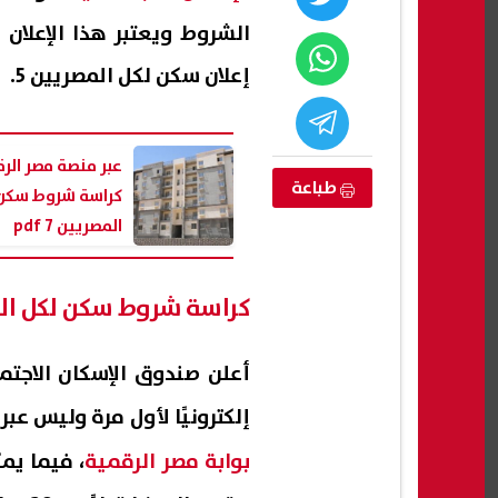
الشروط ويعتبر هذا الإعلا
إعلان سكن لكل المصريين 5.
عبر منصة مصر الرق
طباعة
كراسة شروط سكن 
المصريين 7 pdf
كراسة شروط سكن لكل المصري
مستجدات ملف
مواعيد مباريات طرابزون سبور في
ضي المضافة
أغسطس 2026.. محمد صلاح يبدأ
الانط
أعلن صندوق الإسكان الاجت
بور الجديدة
مشواره مع الفريق
08 أغسطس, 2026 11:29 ص
08 أغسطس, 2026 11:25 ص
إلكترونيًا لأول مرة وليس عبر البريد اعتبارًا
بوابة مصر الرقمية
، فيما يم