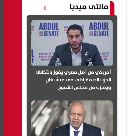
مالتى ميديا
أمريكي من أصل مصري يفوز بانتخابات
الحزب الديمقراطي في ميشيغان
ويقترب من مجلس الشيوخ
(انفوجرافيك)