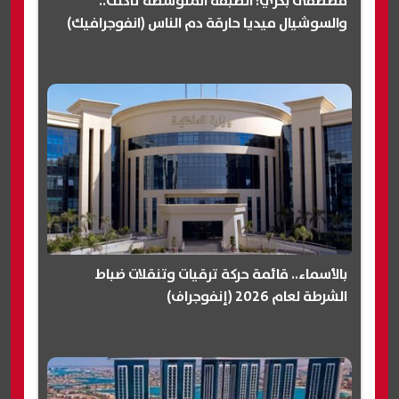
مصطفى بكري: الطبقة المتوسطة تآكلت..
والسوشيال ميديا حارقة دم الناس (انفوجرافيك)
بالأسماء.. قائمة حركة ترقيات وتنقلات ضباط
الشرطة لعام 2026 (إنفوجراف)