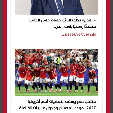
«العدل» يكلّف النائب حسام حسن الخُشْت
متحدثًا رسميًا باسم الحزب
الأحد 26/07/2026 12:52 م
منتخب مصر يستعد لتصفيات أمم أفريقيا
2027.. موعد المعسكر وجدول مباريات الفراعنة