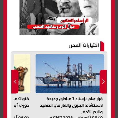
اختيارات المحرر
و نشاط
قرار هام بإسناد 7 مناطق جديدة
قنوات مجانية تع
لاستكشاف البترول والغاز في الصعيد
دوري أبطال أفريق
والبحر الأحمر
06 أغسطس, 2026 01:37 م
06 أغسطس, 2026 01:35 م