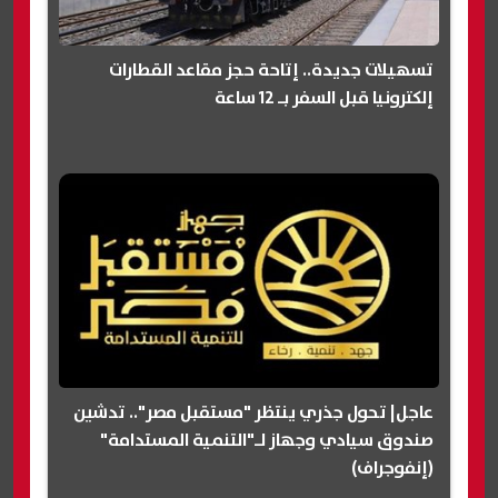
تسهيلات جديدة.. إتاحة حجز مقاعد القطارات
إلكترونيا قبل السفر بـ 12 ساعة
عاجل| تحول جذري ينتظر "مستقبل مصر".. تدشين
صندوق سيادي وجهاز لـ"التنمية المستدامة"
(إنفوجراف)