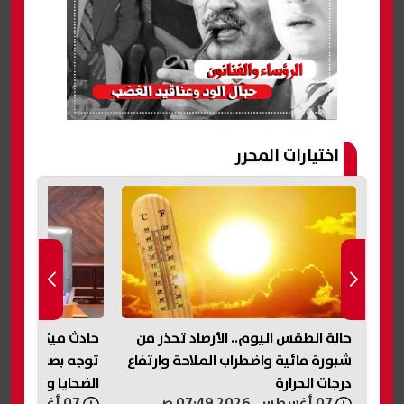
اختيارات المحرر
حالة الطقس اليوم.. الأرصاد تحذر من
حادث ميكروباص ن
رة
شبورة مائية واضطراب الملاحة وارتفاع
توجه بصرف مساعد
درجات الحرارة
الضحايا والمصابي
07 أغسطس, 2026 07:49 ص
07 أغسطس, 2026 07:33 ص