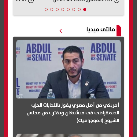
مالتى ميديا
أمريكي من أصل مصري يفوز بانتخابات الحزب
الديمقراطي في ميشيغان ويقترب من مجلس
الشيوخ (انفوجرافيك)