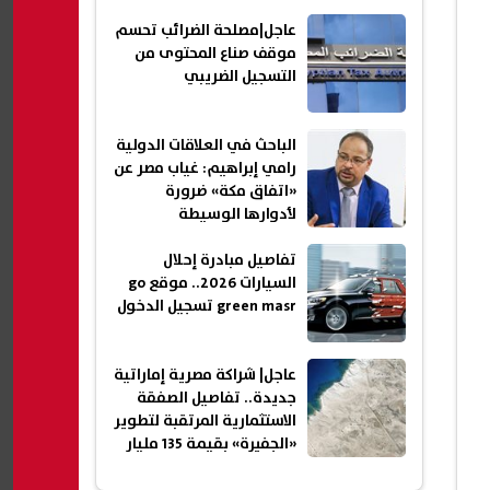
عاجل|مصلحة الضرائب تحسم
موقف صناع المحتوى من
التسجيل الضريبي
الباحث في العلاقات الدولية
رامي إبراهيم: غياب مصر عن
«اتفاق مكة» ضرورة
لأدوارها الوسيطة
واستقلالية قرارها
العسكري(حوار)
تفاصيل مبادرة إحلال
السيارات 2026.. موقع go
green masr تسجيل الدخول
عاجل| شراكة مصرية إماراتية
جديدة.. تفاصيل الصفقة
الاستثمارية المرتقبة لتطوير
«الجفيرة» بقيمة 135 مليار
جنيه