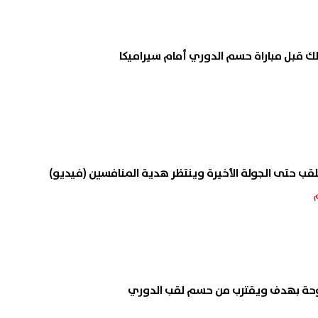
 الذهب في مصر اليوم.. آخر
أسعار العمرة 2026.. ال
لك قبل مباراة حسم الدوري أمام سيراميكا
ث للسوق والجنيه الذهب
الاقتصادية و4 و5 نجوم
09 أغسطس, 2026 05:19 م
قب حتى الجولة الأخيرة وينتظر هدية المنافسين (فيديو)
وحة بهدف ويقترب من حسم لقب الدوري