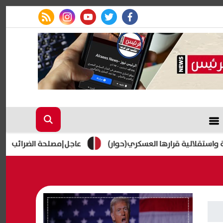
rss feed
instagram
youtube
twitter
facebook
 قرارها العسكري(حوار)
عاجل|مصلحة الضرائب تحسم موقف صن