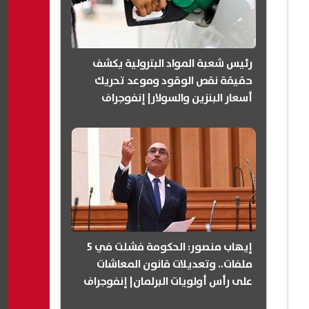
رئيس شعبة المواد البترولية يكشف
حقيقة نقص الوقود وموعد تحريك
أسعار البنزين والسولار| إنفوجراف
إيهاب منصور: الحكومة فشلت في 5
ملفات.. وتعديلات قانون المعاشات
على رأس أولويات البرلمان| إنفوجراف