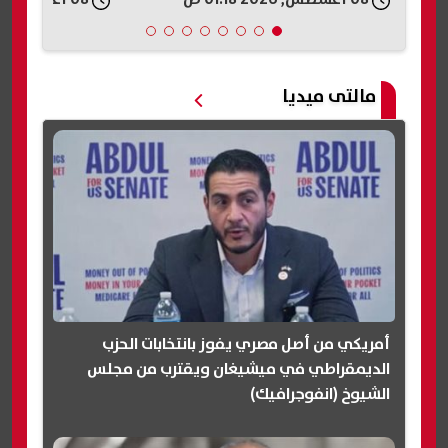
تانية؟»
مالتى ميديا
أمريكي من أصل مصري يفوز بانتخابات الحزب
الديمقراطي في ميشيغان ويقترب من مجلس
الشيوخ (انفوجرافيك)