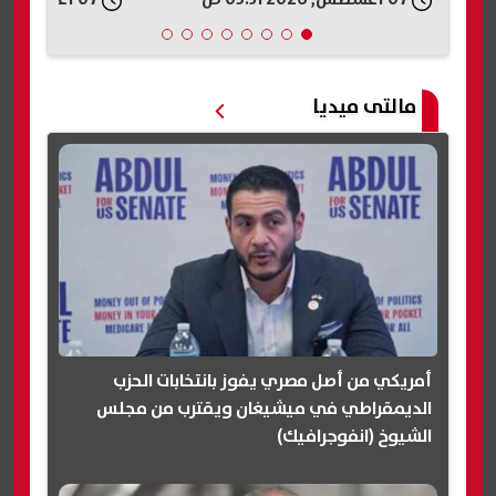
مالتى ميديا
أمريكي من أصل مصري يفوز بانتخابات الحزب
الديمقراطي في ميشيغان ويقترب من مجلس
الشيوخ (انفوجرافيك)