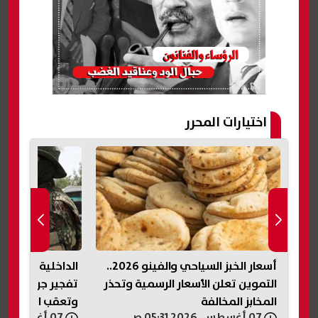
اختيارات المحرر
أسعار الخبز السياحي والفينو 2026..
الداخلية السورية 
ر
التموين تعلن الأسعار الرسمية وتحذر
تفجير جرمانا.. اس
المخابز المخالفة
وتعقب المتورطي
07 أغسطس, 2026 05:31 ص
07 أغسطس, 2026 05:19 ص