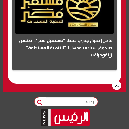
عاجل| تحول جذري ينتظر "مستقبل مصر".. تدشين
صندوق سيادي وجهاز لـ"التنمية المستدامة"
(إنفوجراف)
بحث