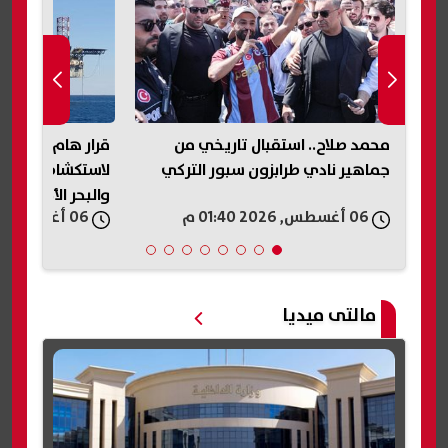
محمد صلاح.. استقبال تاريخي من
د
جماهير نادي طرابزون سبور التركي
لاستكشاف البترول
والبحر الأحمر
06 أغسطس, 2026 01:40 م
06 أغسطس, 2026 01:37 م
مالتى ميديا