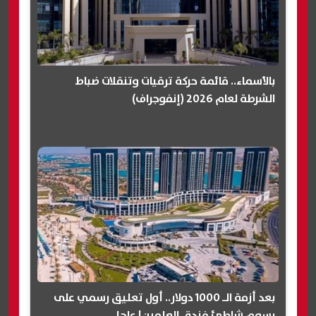
بالأسماء.. قائمة حركة ترقيات وتنقلات ضباط
الشرطة لعام 2026 (إنفوجراف)
بعد أزمة الـ 1000 دولار.. أول تعليق رسمي على
رسوم شاطئ فندق العلمين| عاجل